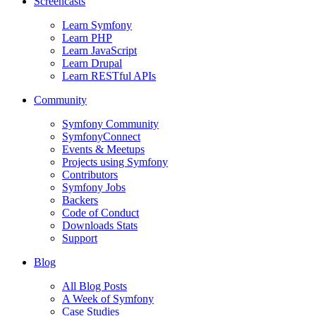
Screencasts
Learn Symfony
Learn PHP
Learn JavaScript
Learn Drupal
Learn RESTful APIs
Community
Symfony Community
SymfonyConnect
Events & Meetups
Projects using Symfony
Contributors
Symfony Jobs
Backers
Code of Conduct
Downloads Stats
Support
Blog
All Blog Posts
A Week of Symfony
Case Studies