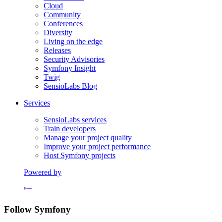
Cloud
Community
Conferences
Diversity
Living on the edge
Releases
Security Advisories
Symfony Insight
Twig
SensioLabs Blog
Services
SensioLabs services
Train developers
Manage your project quality
Improve your project performance
Host Symfony projects
Powered by
Formerly Platform.sh
Follow Symfony