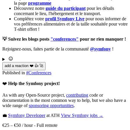
la page
programme
Découvrez notre
guide du participant
pour les détails
concernant le lieu, l'hébergement et le transport.
Complétez votre
profil Symfony Live
pour nous informer de
vos préférences alimentaires et de la taille souhaitée pour votre
T-shirt offert !
💡 Suivez les blogs posts
"conferences"
pour ne rien manquer !
Rejoignez-nous, faites partie de la communauté
@symfony
!
add a reaction ❤️ 👍 🚀
Published in
#
Conferences
❤️
Help the Symfony project!
As with any Open-Source project,
contributing
code or
documentation is the most common way to help, but we also have a
wide range of
sponsoring opportunities
.
💼
Symfony Developer
at ATH
View
Symfony
jobs →
€25 – €50 / hour
-
Full remote