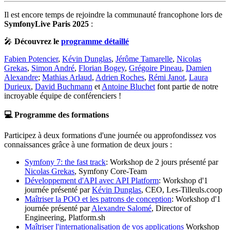
Il est encore temps de rejoindre la communauté francophone lors de
SymfonyLive Paris 2025
:
🎤
Découvrez le
programme détaillé
Fabien Potencier
,
Kévin Dunglas
,
Jérôme Tamarelle
,
Nicolas
Grekas
,
Simon André
,
Florian Bogey
,
Grégoire Pineau
,
Damien
Alexandre
;
Mathias Arlaud
,
Adrien Roches
,
Rémi Janot
,
Laura
Durieux
,
David Buchmann
et
Antoine Bluchet
font partie de notre
incroyable équipe de conférenciers !
💻 Programme des formations
Participez à deux formations d'une journée ou approfondissez vos
connaissances grâce à une formation de deux jours :
Symfony 7: the fast track
: Workshop de 2 jours présenté par
Nicolas Grekas
, Symfony Core-Team
Développement d'API avec API Platform
: Workshop d'1
journée présenté par
Kévin Dunglas
, CEO, Les-Tilleuls.coop
Maîtriser la POO et les patrons de conception
: Workshop d'1
journée présenté par
Alexandre Salomé
, Director of
Engineering, Platform.sh
Maîtriser l'internationalisation de vos applications
Workshop