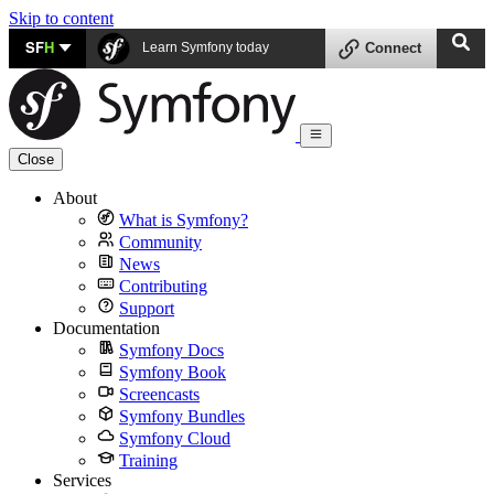
Skip to content
SF
H
Learn Symfony today
Connect
Close
About
What is Symfony?
Community
News
Contributing
Support
Documentation
Symfony Docs
Symfony Book
Screencasts
Symfony Bundles
Symfony Cloud
Training
Services