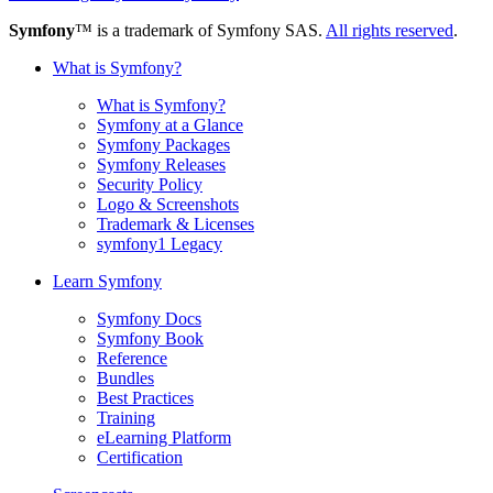
Symfony
™ is a trademark of Symfony SAS.
All rights reserved
.
What is Symfony?
What is Symfony?
Symfony at a Glance
Symfony Packages
Symfony Releases
Security Policy
Logo & Screenshots
Trademark & Licenses
symfony1 Legacy
Learn Symfony
Symfony Docs
Symfony Book
Reference
Bundles
Best Practices
Training
eLearning Platform
Certification