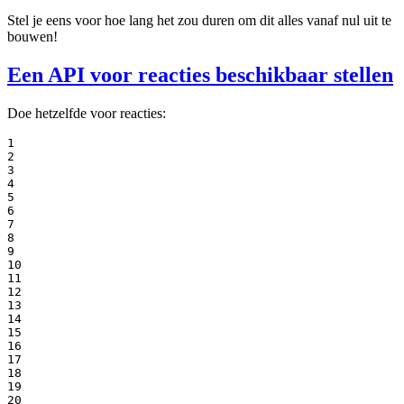
Stel je eens voor hoe lang het zou duren om dit alles vanaf nul uit te
bouwen!
Een API voor reacties beschikbaar stellen
Doe hetzelfde voor reacties:
1

2

3

4

5

6

7

8

9

10

11

12

13

14

15

16

17

18

19

20
