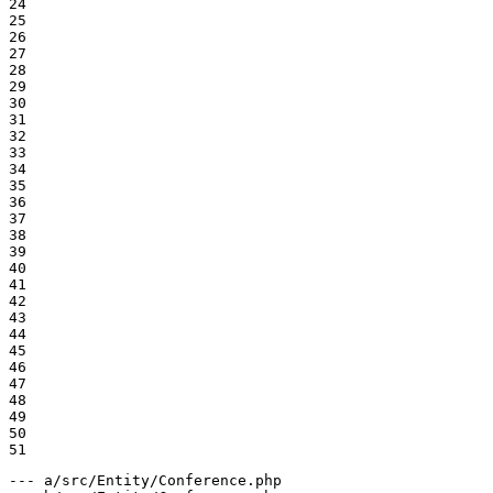
24

25

26

27

28

29

30

31

32

33

34

35

36

37

38

39

40

41

42

43

44

45

46

47

48

49

50

51
--- a/src/Entity/Conference.php