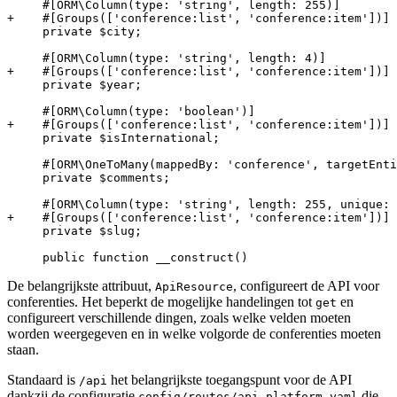
+    #[Groups(['conference:list', 'conference:item'])]
     private $city;

+    #[Groups(['conference:list', 'conference:item'])]
     private $year;

+    #[Groups(['conference:list', 'conference:item'])]
     private $isInternational;

     #[ORM\OneToMany(mappedBy: 'conference', targetEnti
     private $comments;

+    #[Groups(['conference:list', 'conference:item'])]
     private $slug;

     public function __construct()
De belangrijkste attribuut,
, configureert de API voor
ApiResource
conferenties. Het beperkt de mogelijke handelingen tot
en
get
configureert verschillende dingen, zoals welke velden moeten
worden weergegeven en in welke volgorde de conferenties moeten
staan.
Standaard is
het belangrijkste toegangspunt voor de API
/api
dankzij de configuratie
die
config/routes/api_platform.yaml