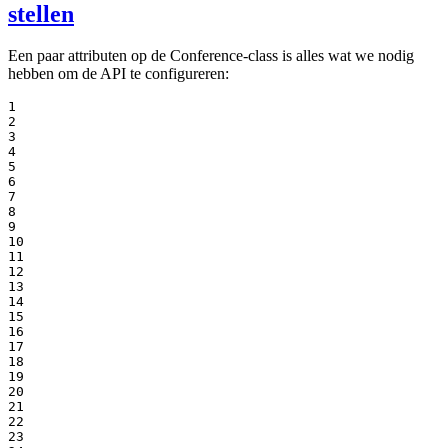
stellen
Een paar attributen op de Conference-class is alles wat we nodig
hebben om de API te configureren:
1

2

3

4

5

6

7

8

9

10

11

12

13

14

15

16

17

18

19

20

21

22

23
