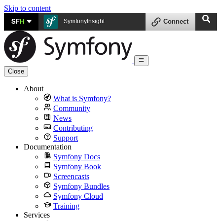
Skip to content
SF
H
SymfonyInsight
Connect
Close
About
What is Symfony?
Community
News
Contributing
Support
Documentation
Symfony Docs
Symfony Book
Screencasts
Symfony Bundles
Symfony Cloud
Training
Services