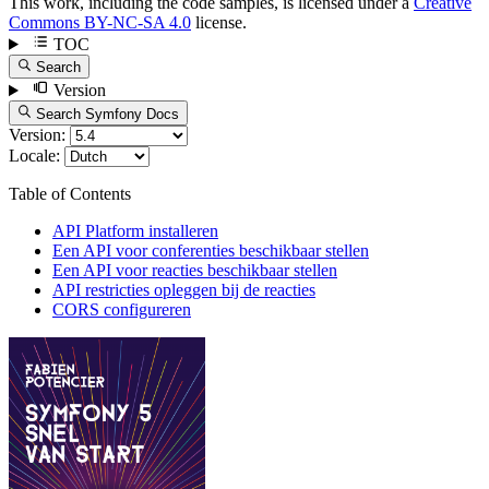
This work, including the code samples, is licensed under a
Creative
Commons BY-NC-SA 4.0
license.
TOC
Search
Version
Search Symfony Docs
Version:
Locale:
Table of Contents
API Platform installeren
Een API voor conferenties beschikbaar stellen
Een API voor reacties beschikbaar stellen
API restricties opleggen bij de reacties
CORS configureren