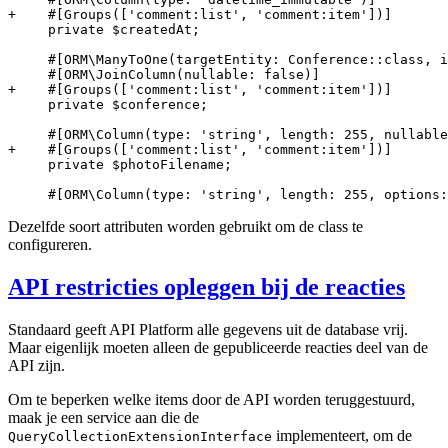
+    #[Groups(['comment:list', 'comment:item'])]
     private $createdAt;

     #[ORM\ManyToOne(targetEntity: Conference::class, i
+    #[Groups(['comment:list', 'comment:item'])]
     private $conference;

+    #[Groups(['comment:list', 'comment:item'])]
     private $photoFilename;

     #[ORM\Column(type: 'string', length: 255, options:
Dezelfde soort attributen worden gebruikt om de class te
configureren.
API restricties opleggen bij de reacties
Standaard geeft API Platform alle gegevens uit de database vrij.
Maar eigenlijk moeten alleen de gepubliceerde reacties deel van de
API zijn.
Om te beperken welke items door de API worden teruggestuurd,
maak je een service aan die de
implementeert, om de
QueryCollectionExtensionInterface