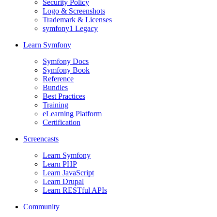
Security Policy
Logo & Screenshots
Trademark & Licenses
symfony1 Legacy
Learn Symfony
Symfony Docs
Symfony Book
Reference
Bundles
Best Practices
Training
eLearning Platform
Certification
Screencasts
Learn Symfony
Learn PHP
Learn JavaScript
Learn Drupal
Learn RESTful APIs
Community