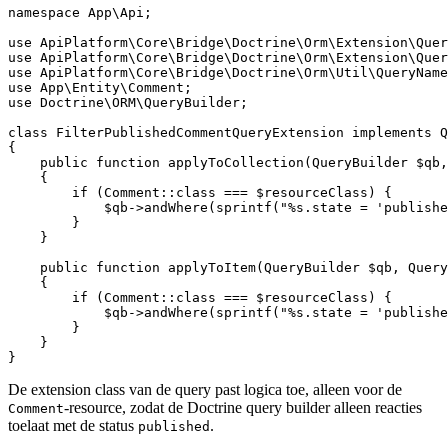
namespace
App
\
Api
;

use
ApiPlatform
\
Core
\
Bridge
\
Doctrine
\
Orm
\
Extension
\
Quer
use
ApiPlatform
\
Core
\
Bridge
\
Doctrine
\
Orm
\
Extension
\
Quer
use
ApiPlatform
\
Core
\
Bridge
\
Doctrine
\
Orm
\
Util
\
QueryName
use
App
\
Entity
\
Comment
use
Doctrine
\
ORM
\
QueryBuilder
;

class
FilterPublishedCommentQueryExtension
implements
Q
{

public
function
applyToCollection
(QueryBuilder 
$
qb
,
{

if
 (Comment::
class
 === 
$
resourceClass
) {

$
qb
->
andWhere
(
sprintf
(
"%s.state = 'publishe
        }

    }

public
function
applyToItem
(QueryBuilder 
$
qb
, Query
{

if
 (Comment::
class
 === 
$
resourceClass
) {

$
qb
->
andWhere
(
sprintf
(
"%s.state = 'publishe
        }

    }

}
De extension class van de query past logica toe, alleen voor de
-resource, zodat de Doctrine query builder alleen reacties
Comment
toelaat met de status
.
published