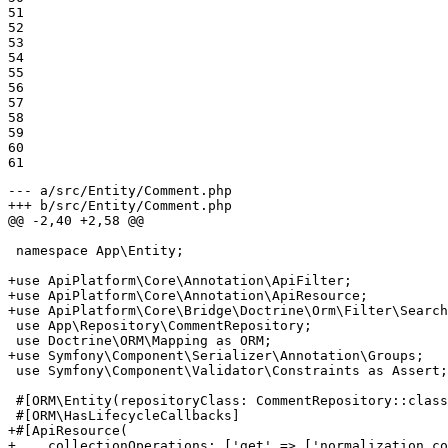
51

52

53

54

55

56

57

58

59

60

61
--- a/src/Entity/Comment.php
+++ b/src/Entity/Comment.php
@@ -2,40 +2,58 @@
 namespace App\Entity;

+use ApiPlatform\Core\Annotation\ApiFilter;
+use ApiPlatform\Core\Annotation\ApiResource;
+use ApiPlatform\Core\Bridge\Doctrine\Orm\Filter\Search
 use App\Repository\CommentRepository;

+use Symfony\Component\Serializer\Annotation\Groups;
 use Symfony\Component\Validator\Constraints as Assert;

 #[ORM\Entity(repositoryClass: CommentRepository::class
+#[ApiResource(
+    collectionOperations: ['get' => ['normalization_co