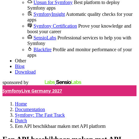
Upsun for Symfony
Best platform to deploy
Symfony apps
SymfonyInsight
Automatic quality checks for your
apps
Symfony Certification
Prove your knowledge and
boost your career
SensioLabs
Professional services to help you with
Symfony
Blackfire
Profile and monitor performance of your
apps
Other
Blog
Download
sponsored by
SymfonyLive Germany 2027
Home
Documentation
Symfony: The Fast Track
Dutch
Een API beschikbaar maken met API platform