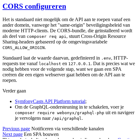
CORS configureren
Het is standaard niet mogelijk om de API aan te roepen vanaf een
ander domein, vanwege het "same-origin" beveiligingsbeleid van
moderne HTTP-clients. De CORS-bundle, die geïnstalleerd wordt
als deel van
, stuurt Cross-Origin Resource
composer req api
Sharing-headers gebaseerd op de omgevingsvariabele
.
CORS_ALLOW_ORIGIN
Standaard laat de waarde daarvan, gedefinieerd in
, HTTP-
.env
requests toe vanaf
en
. Dat is precies wat we
localhost
127.0.0.1
nodig hebben voor de volgende stap, want we gaan een SPA
creëren die een eigen webserver gaat hebben om de API aan te
roepen.
Verder gaan
SymfonyCasts API Platform tutorial
;
Om de GraphQL-ondersteuning in te schakelen, voer je
uit en navigeer
composer require webonyx/graphql-php
je vervolgens naar
.
/api/graphql
Previous page
Notificeren via verschillende kanalen
Next page
Een SPA bouwen