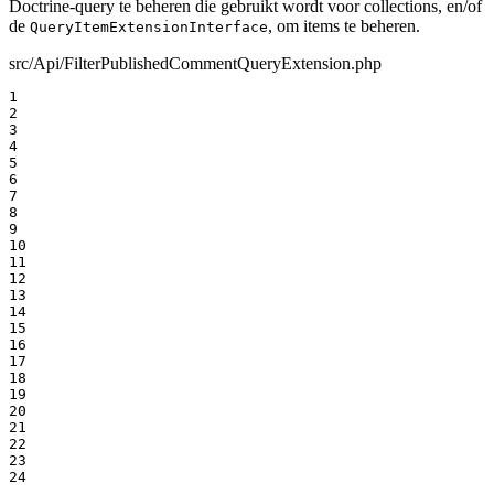
Doctrine-query te beheren die gebruikt wordt voor collections, en/of
de
, om items te beheren.
QueryItemExtensionInterface
src/Api/FilterPublishedCommentQueryExtension.php
1

2

3

4

5

6

7

8

9

10

11

12

13

14

15

16

17

18

19

20

21

22

23

24