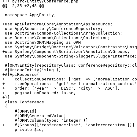
+++ b/src/Entity/Conference.php
@@ -2,35 +2,48 @@
 namespace App\Entity;

+use ApiPlatform\Core\Annotation\ApiResource;
 use App\Repository\ConferenceRepository;

 use Doctrine\Common\Collections\ArrayCollection;

 use Doctrine\Common\Collections\Collection;

 use Doctrine\ORM\Mapping as ORM;

+use Symfony\Component\Serializer\Annotation\Groups;
 use Symfony\Component\String\Slugger\SluggerInterface;

 #[ORM\Entity(repositoryClass: ConferenceRepository::cl
+#[ApiResource(
+    collectionOperations: ['get' => ['normalization_co
+    itemOperations: ['get' => ['normalization_context'
+    order: ['year' => 'DESC', 'city' => 'ASC'],
+    paginationEnabled: false,
+)]
 class Conference

 {

     #[ORM\Id]

     #[ORM\GeneratedValue]

+    #[Groups(['conference:list', 'conference:item'])]
     private $id;
