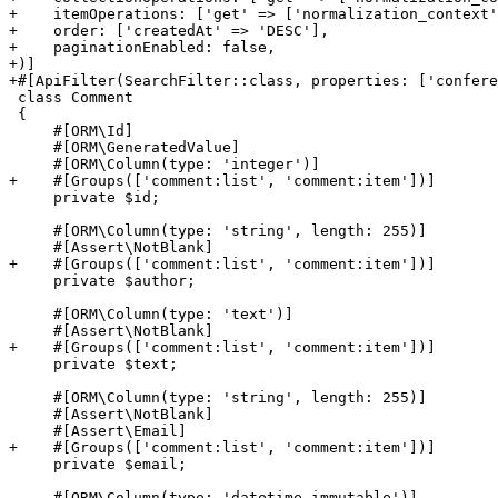
+    itemOperations: ['get' => ['normalization_context'
+    order: ['createdAt' => 'DESC'],
+    paginationEnabled: false,
+)]
+#[ApiFilter(SearchFilter::class, properties: ['confere
 class Comment

 {

     #[ORM\Id]

     #[ORM\GeneratedValue]

+    #[Groups(['comment:list', 'comment:item'])]
     private $id;

     #[ORM\Column(type: 'string', length: 255)]

+    #[Groups(['comment:list', 'comment:item'])]
     private $author;

     #[ORM\Column(type: 'text')]

+    #[Groups(['comment:list', 'comment:item'])]
     private $text;

     #[ORM\Column(type: 'string', length: 255)]

     #[Assert\NotBlank]

+    #[Groups(['comment:list', 'comment:item'])]
     private $email;
