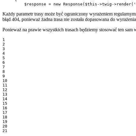
         $response = new Response($this->twig->render('
Każdy parametr trasy może być ograniczony wyrażeniem regularny
błąd 404, ponieważ żadna trasa nie została dopasowana do wyrażenia
Ponieważ na prawie wszystkich trasach będziemy stosować ten sam 
1

2

3

4

5

6

7

8

9

10

11

12

13

14

15

16

17

18

19

20

21