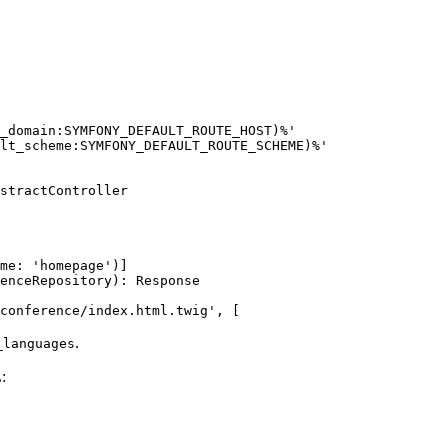
_domain:SYMFONY_DEFAULT_ROUTE_HOST)%'

stractController

me: 'homepage')]
enceRepository): Response

conference/index.html.twig', [
.
_languages
: