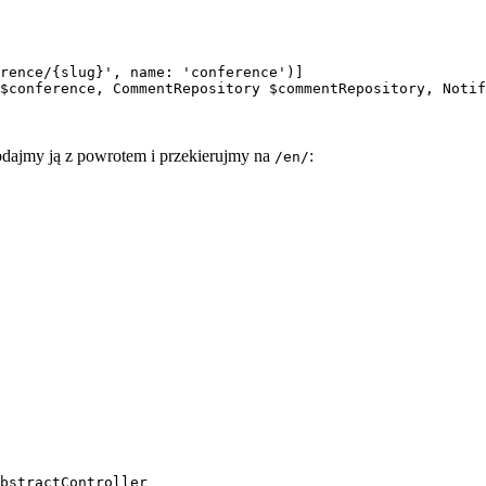
rence/{slug}', name: 'conference')]
$conference, CommentRepository $commentRepository, Notif
odajmy ją z powrotem i przekierujmy na
:
/en/
bstractController
