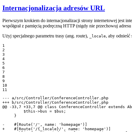
Internacjonalizacja adresów URL
Pierwszym krokiem do internacjonalizacji strony internetowej jest i
współgrał z pamięcią podręczną HTTP (nigdy nie przechowuj adresu
Użyj specjalnego parametru trasy (ang. route),
, aby odnieść 
_locale
1

2

3

4

5

6

7

8

9

10

11
--- a/src/Controller/ConferenceController.php
+++ b/src/Controller/ConferenceController.php
@@ -33,7 +33,7 @@ class ConferenceController extends Ab
         $this->bus = $bus;

     }

-    #[Route('/', name: 'homepage')]
+    #[Route('/{_locale}/', name: 'homepage')]