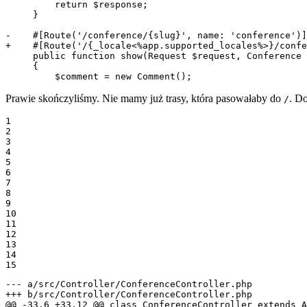
         return $response;

     }

-    #[Route('/conference/{slug}', name: 'conference')]
+    #[Route('/{_locale<%app.supported_locales%>}/confe
     public function show(Request $request, Conference 
     {

         $comment = new Comment();
Prawie skończyliśmy. Nie mamy już trasy, która pasowałaby do
. D
/
1

2

3

4

5

6

7

8

9

10

11

12

13

14

15
--- a/src/Controller/ConferenceController.php
+++ b/src/Controller/ConferenceController.php
@@ -33,6 +33,12 @@ class ConferenceController extends A