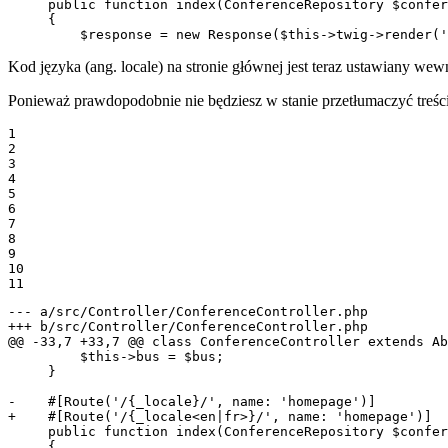
     public function index(ConferenceRepository $confer
     {

         $response = new Response($this->twig->render('
Kod języka (ang. locale) na stronie głównej jest teraz ustawiany wewn
Ponieważ prawdopodobnie nie będziesz w stanie przetłumaczyć treści 
1

2

3

4

5

6

7

8

9

10

11
--- a/src/Controller/ConferenceController.php
+++ b/src/Controller/ConferenceController.php
@@ -33,7 +33,7 @@ class ConferenceController extends Ab
         $this->bus = $bus;

     }

-    #[Route('/{_locale}/', name: 'homepage')]
+    #[Route('/{_locale<en|fr>}/', name: 'homepage')]
     public function index(ConferenceRepository $confer
     {
