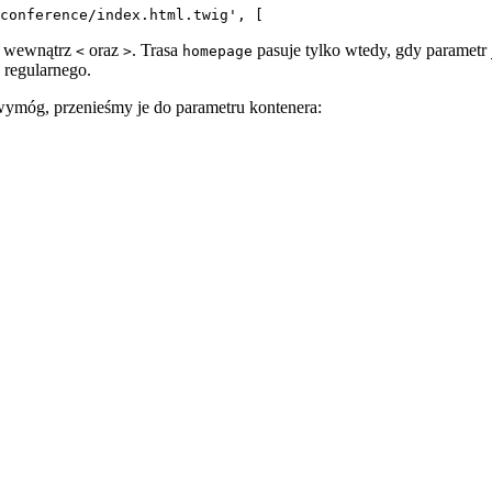
conference/index.html.twig', [
m wewnątrz
oraz
. Trasa
pasuje tylko wtedy, gdy parametr
<
>
homepage
 regularnego.
wymóg, przenieśmy je do parametru kontenera: