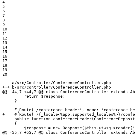
4

5

6

7

8

9

10

11

12

13

14

15

16

17

18

19

20
--- a/src/Controller/ConferenceController.php
+++ b/src/Controller/ConferenceController.php
@@ -44,7 +44,7 @@ class ConferenceController extends Ab
         return $response;

     }

-    #[Route('/conference_header', name: 'conference_he
+    #[Route('/{_locale<%app.supported_locales%>}/confe
     public function conferenceHeader(ConferenceReposit
     {

         $response = new Response($this->twig->render('
@@ -55,7 +55,7 @@ class ConferenceController extends Ab