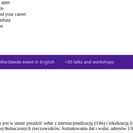
 apps
ps
st your career
ymfony
ps
Worldwide event in English
+35 talks and workshops
st w stanie poradzić sobie z internacjonalizacją (i18n) i lokalizacją (
ogiej tłumaczonych rzeczowników, formatowania dat i walut, adresów UR