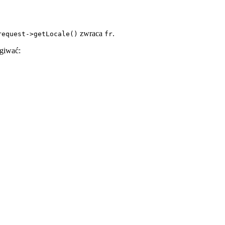
zwraca
.
request->getLocale()
fr
ugiwać: