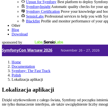
Upsun for Symfony
Best platform to deploy Symfony
SymfonyInsight
Automatic quality checks for your ap
Symfony Certification
Prove your knowledge and boo
SensioLabs
Professional services to help you with S
Blackfire
Profile and monitor performance of your ap
Other
Blog
Download
sponsored by
SymfonyCon Warsaw 2026
November 26 – 27, 2026
Home
Documentation
Symfony: The Fast Track
Polish
Lokalizacja aplikacji
Lokalizacja aplikacji
Dzięki użytkownikom z całego świata, Symfony od początku istnienia je
nie tylko tłumaczenie interfejsu, ale także uwzględnienie liczby mn