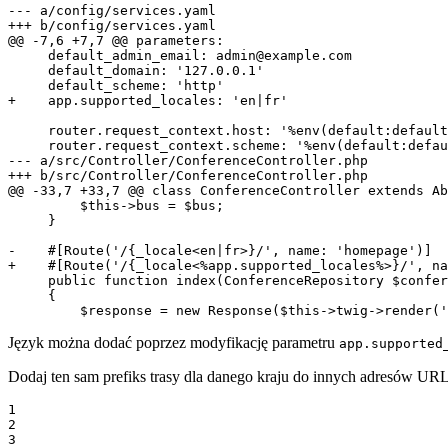
--- a/config/services.yaml
+++ b/config/services.yaml
@@ -7,6 +7,7 @@ parameters:

     default_admin_email: admin@example.com

     default_domain: '127.0.0.1'

+    app.supported_locales: 'en|fr'
     router.request_context.host: '%env(default:default
--- a/src/Controller/ConferenceController.php
+++ b/src/Controller/ConferenceController.php
@@ -33,7 +33,7 @@ class ConferenceController extends Ab
         $this->bus = $bus;

     }

-    #[Route('/{_locale<en|fr>}/', name: 'homepage')]
+    #[Route('/{_locale<%app.supported_locales%>}/', na
     public function index(ConferenceRepository $confer
     {

         $response = new Response($this->twig->render('
Język można dodać poprzez modyfikację parametru
app.supported
Dodaj ten sam prefiks trasy dla danego kraju do innych adresów URL
1

2

3
