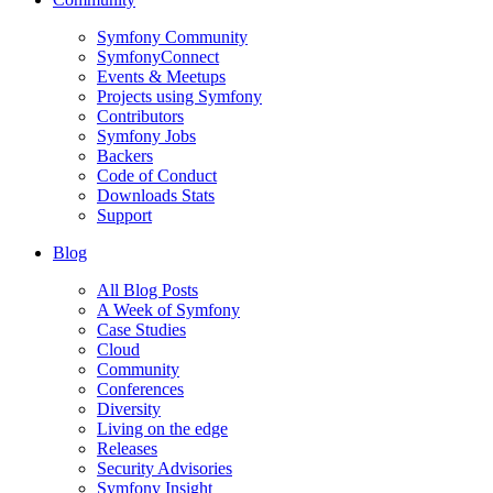
Symfony Community
SymfonyConnect
Events & Meetups
Projects using Symfony
Contributors
Symfony Jobs
Backers
Code of Conduct
Downloads Stats
Support
Blog
All Blog Posts
A Week of Symfony
Case Studies
Cloud
Community
Conferences
Diversity
Living on the edge
Releases
Security Advisories
Symfony Insight