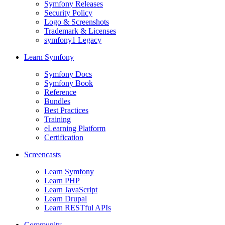
Symfony Releases
Security Policy
Logo & Screenshots
Trademark & Licenses
symfony1 Legacy
Learn Symfony
Symfony Docs
Symfony Book
Reference
Bundles
Best Practices
Training
eLearning Platform
Certification
Screencasts
Learn Symfony
Learn PHP
Learn JavaScript
Learn Drupal
Learn RESTful APIs
Community