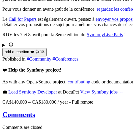
Pour vous donner un avant-goût de la conférence,
regardez les confér
Le
Call for Papers
est également ouvert, pensez à
envoyer vos proposi
détailler vos propositions de sujet pour améliorer vos chances de sélec
RDV les 7 et 8 avril pour la 8ème édition du
SymfonyLive Paris
!
add a reaction ❤️ 👍 🚀
Published in
#
Community
#
Conferences
❤️
Help the Symfony project!
As with any Open-Source project,
contributing
code or documentation
💼
Lead Symfony Developer
at DocuPet
View
Symfony
jobs →
CA$140,000 – CA$180,000 / year
-
Full remote
Comments
Comments are closed.