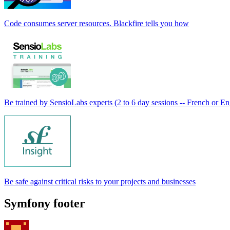
Code consumes server resources. Blackfire tells you how
Be trained by SensioLabs experts (2 to 6 day sessions -- French or En
Be safe against critical risks to your projects and businesses
Symfony footer