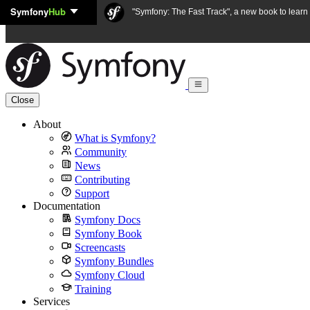
Symfony
Hub
Skip to content
"Symfony: The Fast Track", a new book to lear
Close
About
What is Symfony?
Community
News
Contributing
Support
Documentation
Symfony Docs
Symfony Book
Screencasts
Symfony Bundles
Symfony Cloud
Training
Services