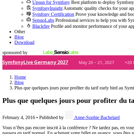
Upsun for Symfony
Best platform to deploy Symfony
SymfonyInsight
Automatic quality checks for your ap
Symfony Certification
Prove your knowledge and boo
SensioLabs
Professional services to help you with S
Blackfire
Profile and monitor performance of your ap
Other
Blog
Download
sponsored by
SymfonyLive Germany 2027
May 20 – 21, 2027
+20 
Home
Blog
Plus que quelques jours pour profiter du tarif early bird au Sy
Plus que quelques jours pour profiter du t
February 4, 2016
•
Published by
Anne-Sophie Bachelard
Vous n’êtes pas encore inscrit à la conférence ? Ne tardez pas, en vou
passera en tarif normal. En achetant votre billet en avance, vous êtes sû