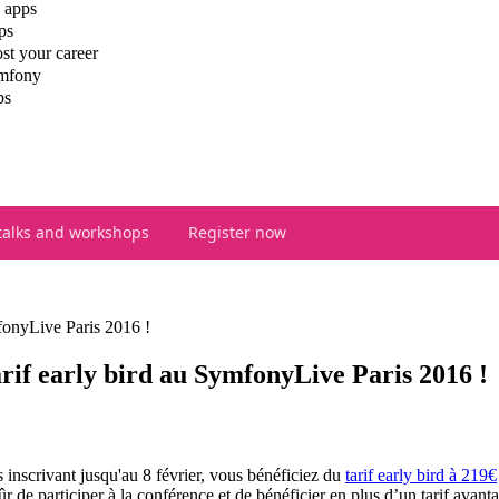
 apps
ps
st your career
ymfony
ps
talks and workshops
Register now
mfonyLive Paris 2016 !
arif early bird au SymfonyLive Paris 2016 !
s inscrivant jusqu'au 8 février, vous bénéficiez du
tarif early bird à 219€
r de participer à la conférence et de bénéficier en plus d’un tarif avanta