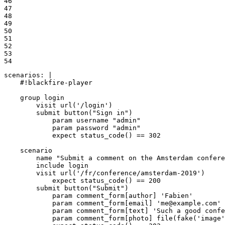
46

47

48

49

50

51

52

53

54
scenarios: |

    #!blackfire-player

    group login

        visit url('/login')

        submit button("Sign in")

            param username "admin"

            param password "admin"

            expect status_code() == 302

    scenario

        name "Submit a comment on the Amsterdam confere
        include login

        visit url('/fr/conference/amsterdam-2019')

            expect status_code() == 200

        submit button("Submit")

            param comment_form[author] 'Fabien'

            param comment_form[email] 'me@example.com'

            param comment_form[text] 'Such a good confe
            param comment_form[photo] file(fake('image'