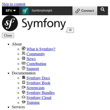
Skip to content
SF
H
SymfonyInsight
Connect
Close
About
What is Symfony?
Community
News
Contributing
Support
Documentation
Symfony Docs
Symfony Book
Screencasts
Symfony Bundles
Symfony Cloud
Training
Services