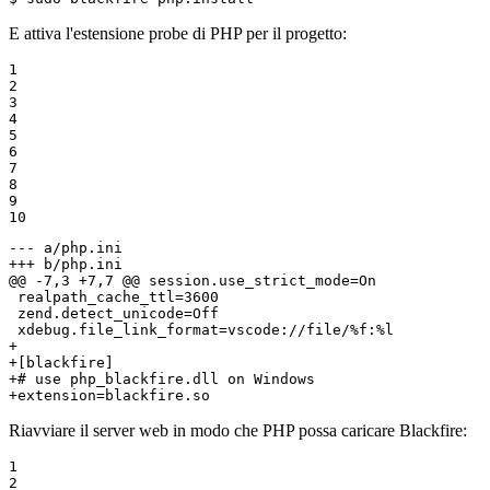
E attiva l'estensione probe di PHP per il progetto:
1

2

3

4

5

6

7

8

9

10
--- a/php.ini
+++ b/php.ini
@@ -7,3 +7,7 @@ session.use_strict_mode=On

 realpath_cache_ttl=3600

 zend.detect_unicode=Off

+
+[blackfire]
+# use php_blackfire.dll on Windows
+extension=blackfire.so
Riavviare il server web in modo che PHP possa caricare Blackfire:
1

2