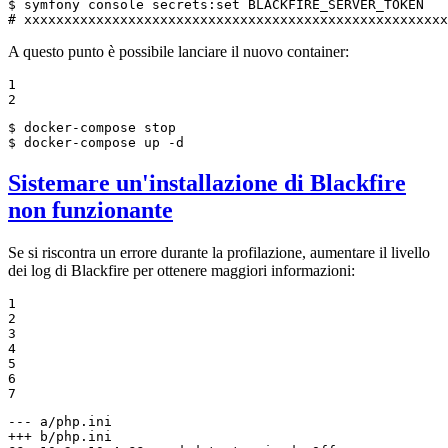
$ 
symfony console secrets:
set
# xxxxxxxxxxxxxxxxxxxxxxxxxxxxxxxxxxxxxxxxxxxxxxxxxxxxx
A questo punto è possibile lanciare il nuovo container:
1

2
$ 
$ 
docker-compose up -d
Sistemare un'installazione di Blackfire
non funzionante
Se si riscontra un errore durante la profilazione, aumentare il livello
dei log di Blackfire per ottenere maggiori informazioni:
1

2

3

4

5

6

7
--- a/php.ini
+++ b/php.ini