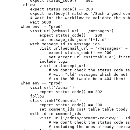
            expect status_code() == 302

        follow

            expect status_code() == 200

            expect not(body() matches "/Such a good con
            # Wait for the workflow to validate the sub
            wait 5000

        when env != "prod"

            visit url(webmail_url ~ '/messages')

                expect status_code() == 200

                set message_ids json("[*].id")

            with message_id in message_ids

                visit url(webmail_url ~ '/messages/' ~ 
                    expect status_code() == 200

                    set accept_url css("table a").first
                include login

                visit url(accept_url)

                    # we don't check the status code as
                    # with "old" messages which do not 
                    # in the DB (would be a 404 then)

        when env == "prod"

            visit url('/admin')

                expect status_code() == 302

            follow

            click link("Comments")

                expect status_code() == 200

                set comment_ids css('table.table tbody 
            with id in comment_ids

                visit url('/admin/comment/review/' ~ id
                    # we don't check the status code as
                    # including the ones already review