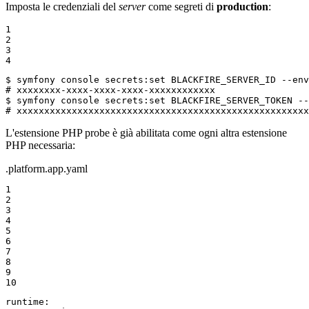
Imposta le credenziali del
server
come segreti di
production
:
1

2

3

4
$ 
symfony console secrets:
set
# xxxxxxxx-xxxx-xxxx-xxxx-xxxxxxxxxxxx
$ 
symfony console secrets:
set
# xxxxxxxxxxxxxxxxxxxxxxxxxxxxxxxxxxxxxxxxxxxxxxxxxxxxx
L'estensione PHP probe è già abilitata come ogni altra estensione
PHP necessaria:
.platform.app.yaml
1

2

3

4

5

6

7

8

9

10
runtime: