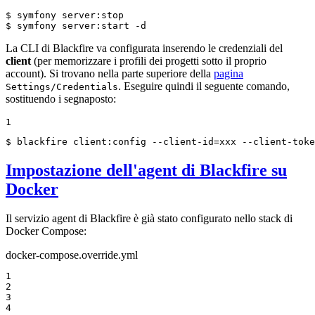
$ 
$ 
symfony server:start -d
La CLI di Blackfire va configurata inserendo le credenziali del
client
(per memorizzare i profili dei progetti sotto il proprio
account). Si trovano nella parte superiore della
pagina
. Eseguire quindi il seguente comando,
Settings/Credentials
sostituendo i segnaposto:
1
$ 
blackfire client:config --client-id=xxx --client-toke
Impostazione dell'agent di Blackfire su
Docker
Il servizio agent di Blackfire è già stato configurato nello stack di
Docker Compose:
docker-compose.override.yml
1

2

3

4
