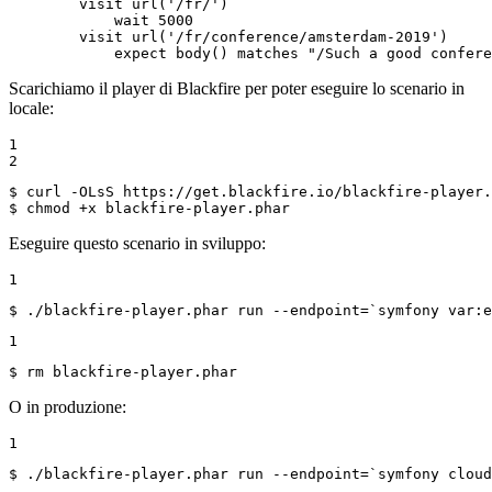
        visit url('/fr/')

            wait 5000

        visit url('/fr/conference/amsterdam-2019')

            expect body() matches "/Such a good confere
Scarichiamo il player di Blackfire per poter eseguire lo scenario in
locale:
1

2
$ 
$ 
chmod +x blackfire-player.phar
Eseguire questo scenario in sviluppo:
1
$ 
./blackfire-player.phar run --endpoint=`symfony var:
e
1
$ 
rm blackfire-player.phar
O in produzione:
1
$ 
./blackfire-player.phar run --endpoint=`symfony cloud