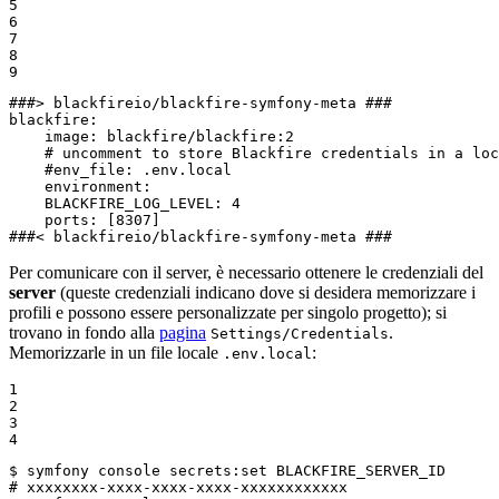
5

6

7

8

9
###> blackfireio/blackfire-symfony-meta ###
blackfire:
image:
blackfire/blackfire:2
# uncomment to store Blackfire credentials in a loc
#env_file: .env.local
environment:
BLACKFIRE_LOG_LEVEL:
4
ports:
[8307]
###< blackfireio/blackfire-symfony-meta ###
Per comunicare con il server, è necessario ottenere le credenziali del
server
(queste credenziali indicano dove si desidera memorizzare i
profili e possono essere personalizzate per singolo progetto); si
trovano in fondo alla
pagina
.
Settings/Credentials
Memorizzarle in un file locale
:
.env.local
1

2

3

4
$ 
symfony console secrets:
set
# xxxxxxxx-xxxx-xxxx-xxxx-xxxxxxxxxxxx