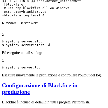
@@ -10,3 +10,4 @@ zend.detect_unicode=Off

 [blackfire]

 # use php_blackfire.dll on Windows

+blackfire.log_level=4
Riavviare il server web:
1

2
$ 
$ 
symfony server:start -d
Ed eseguire un tail sui log:
1
$ 
symfony server:
log
Eseguire nuovamente la profilazione e controllare l'output del log.
Configurazione di Blackfire in
produzione
Blackfire è incluso di default in tutti i progetti Platform.sh.