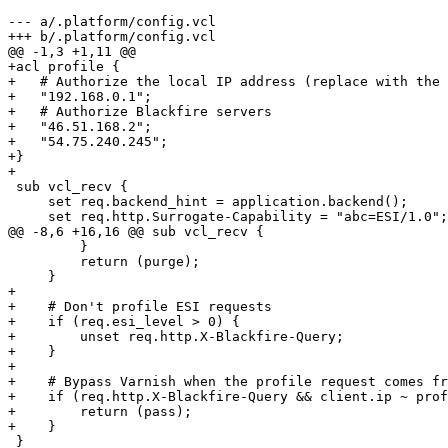
--- a/.platform/config.vcl
+++ b/.platform/config.vcl
@@ -1,3 +1,11 @@
+acl profile {
+   # Authorize the local IP address (replace with the 
+   "192.168.0.1";
+   # Authorize Blackfire servers
+   "46.51.168.2";
+   "54.75.240.245";
+}
+
 sub vcl_recv {

     set req.backend_hint = application.backend();

     set req.http.Surrogate-Capability = "abc=ESI/1.0";

@@ -8,6 +16,16 @@ sub vcl_recv {

         }

         return (purge);

+
+    # Don't profile ESI requests
+    if (req.esi_level > 0) {
+        unset req.http.X-Blackfire-Query;
+    }
+
+    # Bypass Varnish when the profile request comes fr
+    if (req.http.X-Blackfire-Query && client.ip ~ prof
+        return (pass);
+    }
 }
