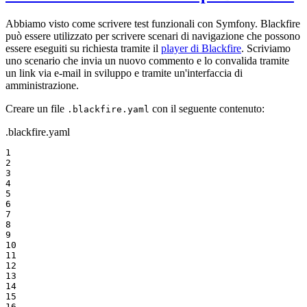
Abbiamo visto come scrivere test funzionali con Symfony. Blackfire
può essere utilizzato per scrivere scenari di navigazione che possono
essere eseguiti su richiesta tramite il
player di Blackfire
. Scriviamo
uno scenario che invia un nuovo commento e lo convalida tramite
un link via e-mail in sviluppo e tramite un'interfaccia di
amministrazione.
Creare un file
con il seguente contenuto:
.blackfire.yaml
.blackfire.yaml
1

2

3

4

5

6

7

8

9

10

11

12

13

14

15

16
