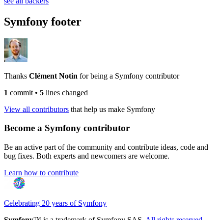
see all backers
Symfony footer
Thanks
Clément Notin
for being a Symfony contributor
1
commit
•
5
lines changed
View all contributors
that help us make Symfony
Become a Symfony contributor
Be an active part of the community and contribute ideas, code and
bug fixes. Both experts and newcomers are welcome.
Learn how to contribute
Celebrating 20 years of Symfony
Symfony
™ is a trademark of Symfony SAS.
All rights reserved
.