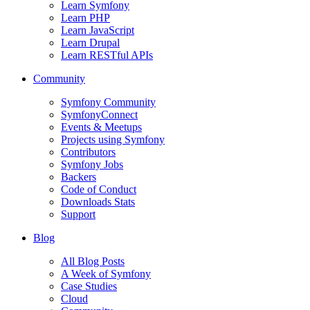
Learn Symfony
Learn PHP
Learn JavaScript
Learn Drupal
Learn RESTful APIs
Community
Symfony Community
SymfonyConnect
Events & Meetups
Projects using Symfony
Contributors
Symfony Jobs
Backers
Code of Conduct
Downloads Stats
Support
Blog
All Blog Posts
A Week of Symfony
Case Studies
Cloud