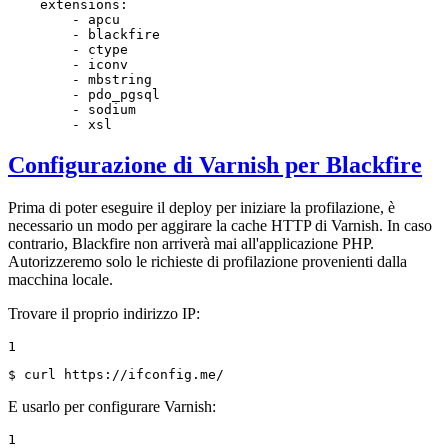
extensions:
-
apcu
-
blackfire
-
ctype
-
iconv
-
mbstring
-
pdo_pgsql
-
sodium
-
xsl
Configurazione di Varnish per Blackfire
Prima di poter eseguire il deploy per iniziare la profilazione, è
necessario un modo per aggirare la cache HTTP di Varnish. In caso
contrario, Blackfire non arriverà mai all'applicazione PHP.
Autorizzeremo solo le richieste di profilazione provenienti dalla
macchina locale.
Trovare il proprio indirizzo IP:
1
$ 
curl https://ifconfig.me/
E usarlo per configurare Varnish:
1
