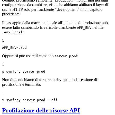
Quando profileremo l'ambiente "production", non ci sarà nessuna
configurazione da cambiare, visto che abbiamo abilitato il layer di
cache HTTP solo per l'ambiente "development" in un capitolo
precedente.
Il passaggio dalla macchina locale all'ambiente di produzione può
essere fatto cambiando la variabile d'ambiente
nel file
APP_ENV
:
.env.local
1
APP_ENV=prod
Oppure si può usare il comando
:
server:prod
1
$ 
symfony server:prod
Non dimentichiamo di tornare in dev quando la sessione di
profilazione è terminata:
1
$ 
symfony server:prod --off
Profilazione delle risorse API