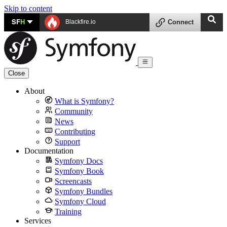
Skip to content
SF
H
Blackfire.io
Connect
Close
About
What is Symfony?
Community
News
Contributing
Support
Documentation
Symfony Docs
Symfony Book
Screencasts
Symfony Bundles
Symfony Cloud
Training
Services