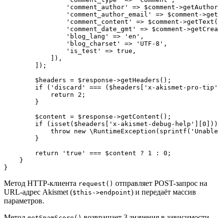
'comment_author'
 => 
$
comment
->
getAuthor
'comment_author_email'
 => 
$
comment
->
get
'comment_content'
 => 
$
comment
->
getText
(
'comment_date_gmt'
 => 
$
comment
->
getCrea
'blog_lang'
 => 
'en'
,

'blog_charset'
 => 
'UTF-8'
,

'is_test'
 => 
true
,

            ]),

        ]);

$
headers
 = 
$
response
->
getHeaders
();

if
 (
'discard'
 === (
$
headers
[
'x-akismet-pro-tip'
return
2
;

        }

$
content
 = 
$
response
->
getContent
();

if
 (
isset
(
$
headers
[
'x-akismet-debug-help'
][
0
]))
throw
new
 \
RuntimeException
(
sprintf
(
'Unable
        }

return
'true'
 === 
$
content
 ? 
1
 : 
0
;

    }

}
Метод HTTP-клиента
отправляет POST-запрос на
request()
URL-адрес Akismet (
) и передаёт массив
$this->endpoint
параметров.
Метод
возвращает 3 значения в зависимости
getSpamScore()