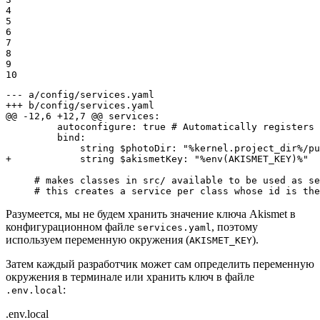
4

5

6

7

8

9

10
--- a/config/services.yaml
+++ b/config/services.yaml
@@ -12,6 +12,7 @@ services:

         autoconfigure: true # Automatically registers 
         bind:

+            string $akismetKey: "%env(AKISMET_KEY)%"
     # makes classes in src/ available to be used as se
     # this creates a service per class whose id is the
Разумеется, мы не будем хранить значение ключа Akismet в
конфигурационном файле
, поэтому
services.yaml
используем переменную окружения (
).
AKISMET_KEY
Затем каждый разработчик может сам определить переменную
окружения в терминале или хранить ключ в файле
:
.env.local
.env.local