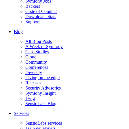
Symfony Jobs
Backers
Code of Conduct
Downloads Stats
Support
Blog
All Blog Posts
A Week of Symfony
Case Studies
Cloud
Community
Conferences
Diversity
Living on the edge
Releases
Security Advisories
Symfony Insight
Twig
SensioLabs Blog
Services
SensioLabs services
Train developers