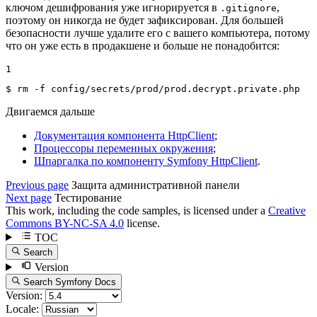
ключом дешифрования уже игнорируется в
,
.gitignore
поэтому он никогда не будет зафиксирован. Для большей
безопасности лучше удалите его с вашего компьютера, потому
что он уже есть в продакшене и больше не понадобится:
1
$ 
rm -f config/secrets/prod/prod.decrypt.private.php
Двигаемся дальше
Документация компонента HttpClient
;
Процессоры переменных окружения
;
Шпаргалка по компоненту Symfony HttpClient
.
Previous page
Защита административной панели
Next page
Тестирование
This work, including the code samples, is licensed under a
Creative
Commons BY-NC-SA 4.0
license.
TOC
Search
Version
Search Symfony Docs
Version:
Locale: