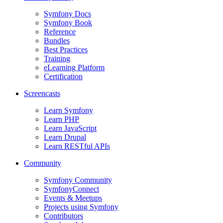
Symfony Docs
Symfony Book
Reference
Bundles
Best Practices
Training
eLearning Platform
Certification
Screencasts
Learn Symfony
Learn PHP
Learn JavaScript
Learn Drupal
Learn RESTful APIs
Community
Symfony Community
SymfonyConnect
Events & Meetups
Projects using Symfony
Contributors