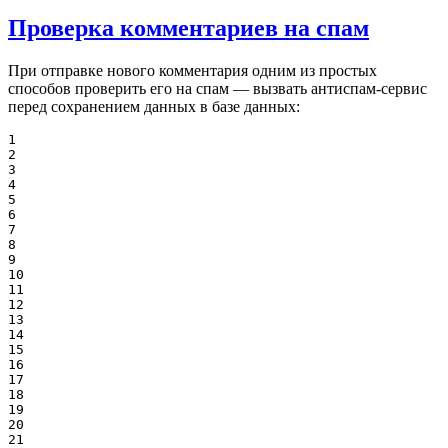
Проверка комментариев на спам
При отправке нового комментария одним из простых
способов проверить его на спам — вызвать антиспам-сервис
перед сохранением данных в базе данных:
1

2

3

4

5

6

7

8

9

10

11

12

13

14

15

16

17

18

19

20

21
