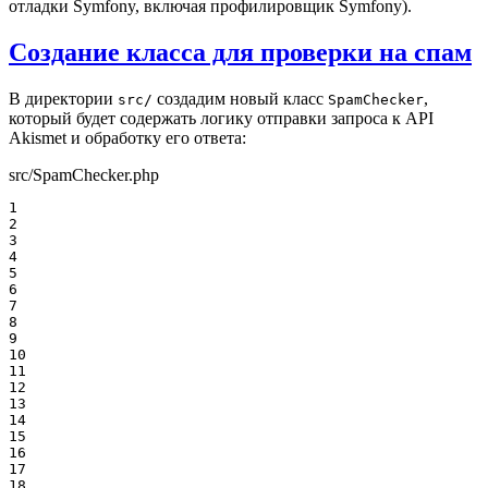
отладки Symfony, включая профилировщик Symfony).
Создание класса для проверки на спам
В директории
создадим новый класс
,
src/
SpamChecker
который будет содержать логику отправки запроса к API
Akismet и обработку его ответа:
src/SpamChecker.php
1

2

3

4

5

6

7

8

9

10

11

12

13

14

15

16

17

18
