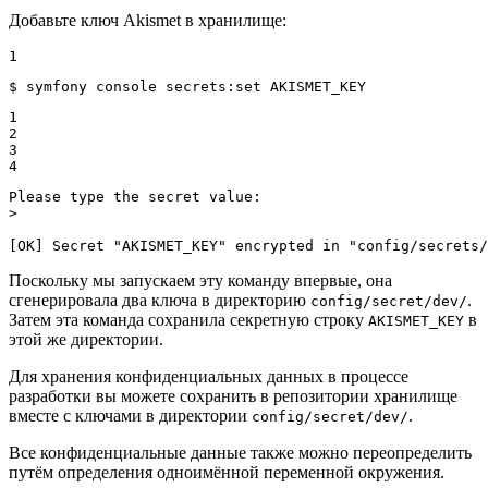
Добавьте ключ Akismet в хранилище:
1
$ 
symfony console secrets:
set
 AKISMET_KEY
1

2

3

4
Please type the secret value:

>

[OK] Secret "AKISMET_KEY" encrypted in "config/secrets/
Поскольку мы запускаем эту команду впервые, она
сгенерировала два ключа в директорию
.
config/secret/dev/
Затем эта команда сохранила секретную строку
в
AKISMET_KEY
этой же директории.
Для хранения конфиденциальных данных в процессе
разработки вы можете сохранить в репозитории хранилище
вместе с ключами в директории
.
config/secret/dev/
Все конфиденциальные данные также можно переопределить
путём определения одноимённой переменной окружения.