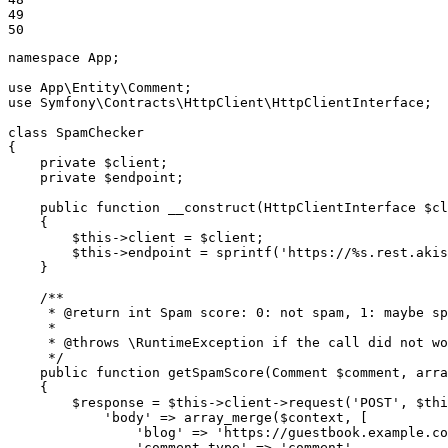
49

50
namespace
App
;

use
App
\
Entity
\
Comment
use
Symfony
\
Contracts
\
HttpClient
\
HttpClientInterface
;

class
SpamChecker
{

private
$
client
;

private
$
endpoint
;

public
function
__construct
(HttpClientInterface 
$
cl
{

$
this
->client = 
$
client
;

$
this
->endpoint = 
sprintf
(
'https://%s.rest.akis
    }

/**

     * 
@return
 int Spam score: 0: not spam, 1: maybe sp
     *

     * 
@throws
 \RuntimeException if the call did not wo
     */
public
function
getSpamScore
(Comment 
$
comment
, 
arra
{

$
response
 = 
$
this
->client->
request
(
'POST'
, 
$
thi
'body'
 => 
array_merge
(
$
context
, [

'blog'
 => 
'https://guestbook.example.co
'comment_type'
 => 
'comment'
,
