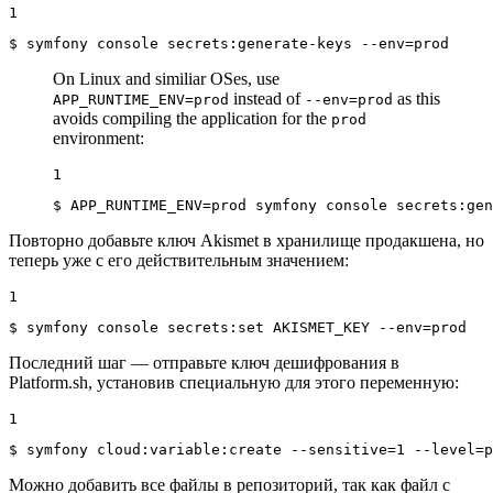
1
$ 
symfony console secrets:generate-keys --env=prod
On Linux and similiar OSes, use
instead of
as this
APP_RUNTIME_ENV=prod
--env=prod
avoids compiling the application for the
prod
environment:
1
$ 
APP_RUNTIME_ENV=prod symfony console secrets:gen
Повторно добавьте ключ Akismet в хранилище продакшена, но
теперь уже с его действительным значением:
1
$ 
symfony console secrets:
set
 AKISMET_KEY --env=prod
Последний шаг — отправьте ключ дешифрования в
Platform.sh, установив специальную для этого переменную:
1
$ 
symfony cloud:variable:create --sensitive=1 --level=p
Можно добавить все файлы в репозиторий, так как файл с