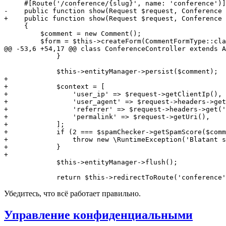
-    public function show(Request $request, Conference 
+    public function show(Request $request, Conference 
     {

         $comment = new Comment();

         $form = $this->createForm(CommentFormType::cla
@@ -53,6 +54,17 @@ class ConferenceController extends A
             }

+
+            $context = [
+                'user_ip' => $request->getClientIp(),
+                'user_agent' => $request->headers->get
+                'referrer' => $request->headers->get('
+                'permalink' => $request->getUri(),
+            ];
+            if (2 === $spamChecker->getSpamScore($comm
+                throw new \RuntimeException('Blatant s
+            }
+
             $this->entityManager->flush();

             return $this->redirectToRoute('conference'
Убедитесь, что всё работает правильно.
Управление конфиденциальными