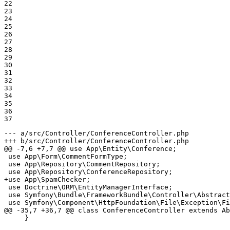
22

23

24

25

26

27

28

29

30

31

32

33

34

35

36

37
--- a/src/Controller/ConferenceController.php
+++ b/src/Controller/ConferenceController.php
@@ -7,6 +7,7 @@ use App\Entity\Conference;

 use App\Form\CommentFormType;

 use App\Repository\CommentRepository;

+use App\SpamChecker;
 use Doctrine\ORM\EntityManagerInterface;

 use Symfony\Bundle\FrameworkBundle\Controller\Abstract
 use Symfony\Component\HttpFoundation\File\Exception\Fi
@@ -35,7 +36,7 @@ class ConferenceController extends Ab
     }
