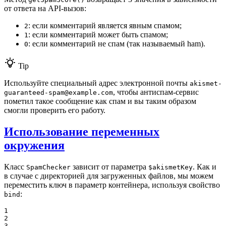
от ответа на API-вызов:
: если комментарий является явным спамом;
2
: если комментарий может быть спамом;
1
: если комментарий не спам (так называемый ham).
0
Tip
Используйте специальный адрес электронной почты
akismet-
, чтобы антиспам-сервис
guaranteed-spam@example.com
пометил такое сообщение как спам и вы таким образом
смогли проверить его работу.
Использование переменных
окружения
Класс
зависит от параметра
. Как и
SpamChecker
$akismetKey
в случае с директорией для загруженных файлов, мы можем
переместить ключ в параметр контейнера, используя свойство
:
bind
1

2

3
