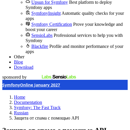
Upsun for Symfony
Best platform to deploy
Symfony apps
SymfonyInsight
Automatic quality checks for your
apps
Symfony Certification
Prove your knowledge and
boost your career
SensioLabs
Professional services to help you with
Symfony
Blackfire
Profile and monitor performance of your
apps
Other
Blog
Download
sponsored by
SymfonyOnline January 2027
Home
Documentation
Symfony: The Fast Track
Russian
Защита от спама с помощью API