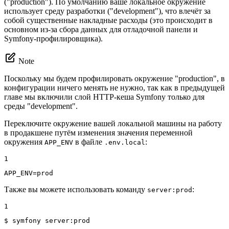
("production"). По умолчанию ваше локальное окружение
использует среду разработки ("development"), что влечёт за
собой существенные накладные расходы (это происходит в
основном из-за сбора данных для отладочной панели и
Symfony-профилировщика).
Note
Поскольку мы будем профилировать окружение "production", в
конфигурации ничего менять не нужно, так как в предыдущей
главе мы включили слой HTTP-кеша Symfony только для
среды "development".
Переключите окружение вашей локальной машины на работу
в продакшене путём изменения значения переменной
окружения
в файле
:
APP_ENV
.env.local
1
APP_ENV=prod
Также вы можете использовать команду
:
server:prod
1
$ 
symfony server:prod