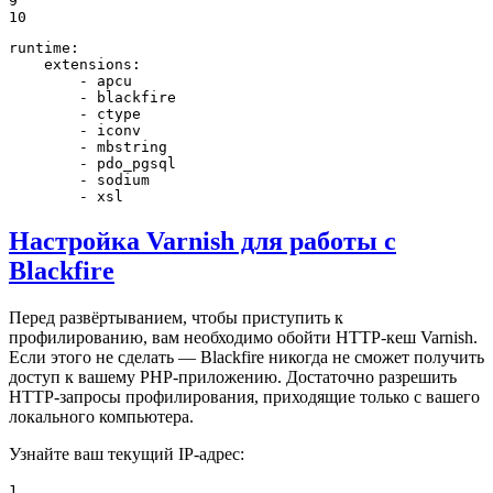
9

10
runtime:
extensions:
-
apcu
-
blackfire
-
ctype
-
iconv
-
mbstring
-
pdo_pgsql
-
sodium
-
xsl
Настройка Varnish для работы с
Blackfire
Перед развёртыванием, чтобы приступить к
профилированию, вам необходимо обойти HTTP-кеш Varnish.
Если этого не сделать — Blackfire никогда не сможет получить
доступ к вашему PHP-приложению. Достаточно разрешить
HTTP-запросы профилирования, приходящие только с вашего
локального компьютера.
Узнайте ваш текущий IP-адрес:
1