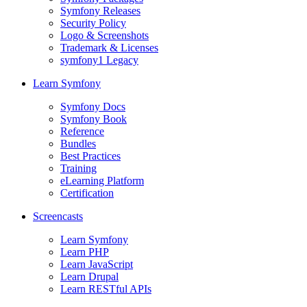
Symfony Releases
Security Policy
Logo & Screenshots
Trademark & Licenses
symfony1 Legacy
Learn Symfony
Symfony Docs
Symfony Book
Reference
Bundles
Best Practices
Training
eLearning Platform
Certification
Screencasts
Learn Symfony
Learn PHP
Learn JavaScript
Learn Drupal
Learn RESTful APIs