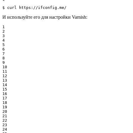
$ 
curl https://ifconfig.me/
И используйте его для настройки Varnish:
1

2

3

4

5

6

7

8

9

10

11

12

13

14

15

16

17

18

19

20

21

22

23

24
