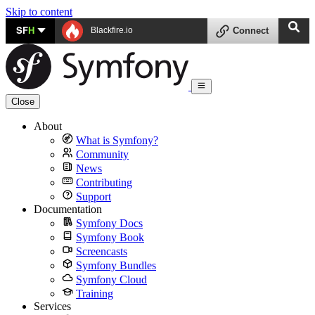
Skip to content
SF
H
Blackfire.io
Connect
Close
About
What is Symfony?
Community
News
Contributing
Support
Documentation
Symfony Docs
Symfony Book
Screencasts
Symfony Bundles
Symfony Cloud
Training
Services