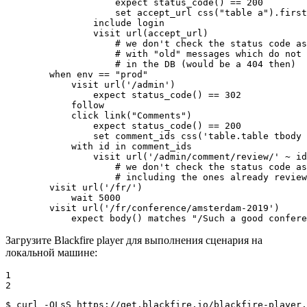
                    expect status_code() == 200

                    set accept_url css("table a").first
                include login

                visit url(accept_url)

                    # we don't check the status code as
                    # with "old" messages which do not 
                    # in the DB (would be a 404 then)

        when env == "prod"

            visit url('/admin')

                expect status_code() == 302

            follow

            click link("Comments")

                expect status_code() == 200

                set comment_ids css('table.table tbody 
            with id in comment_ids

                visit url('/admin/comment/review/' ~ id
                    # we don't check the status code as
                    # including the ones already review
        visit url('/fr/')

            wait 5000

        visit url('/fr/conference/amsterdam-2019')

            expect body() matches "/Such a good confere
Загрузите Blackfire player для выполнения сценария на
локальной машине:
1

2
$ 