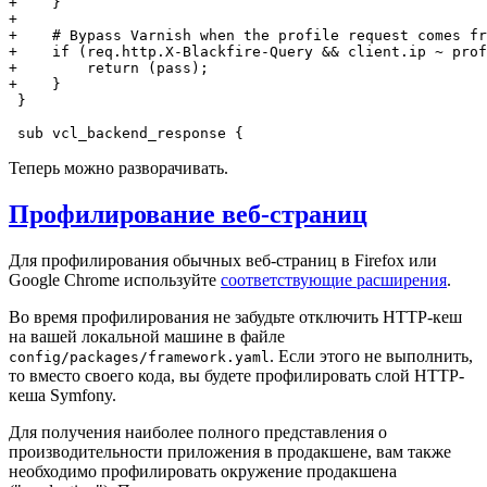
+    }
+
+    # Bypass Varnish when the profile request comes fr
+    if (req.http.X-Blackfire-Query && client.ip ~ prof
+        return (pass);
+    }
 }

 sub vcl_backend_response {
Теперь можно разворачивать.
Профилирование веб-страниц
Для профилирования обычных веб-страниц в Firefox или
Google Chrome используйте
соответствующие расширения
.
Во время профилирования не забудьте отключить HTTP-кеш
на вашей локальной машине в файле
. Если этого не выполнить,
config/packages/framework.yaml
то вместо своего кода, вы будете профилировать слой HTTP-
кеша Symfony.
Для получения наиболее полного представления о
производительности приложения в продакшене, вам также
необходимо профилировать окружение продакшена