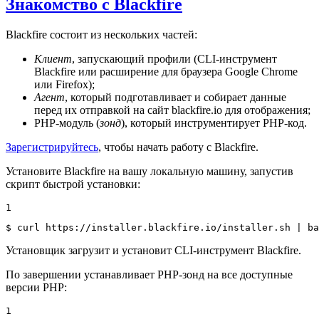
Знакомство с Blackfire
Blackfire состоит из нескольких частей:
Клиент
, запускающий профили (CLI-инструмент
Blackfire или расширение для браузера Google Chrome
или Firefox);
Агент
, который подготавливает и собирает данные
перед их отправкой на сайт blackfire.io для отображения;
PHP-модуль (
зонд
), который инструментирует PHP-код.
Зарегистрируйтесь
, чтобы начать работу с Blackfire.
Установите Blackfire на вашу локальную машину, запустив
скрипт быстрой установки:
1
$ 
curl https://installer.blackfire.io/installer.sh | ba
Установщик загрузит и установит CLI-инструмент Blackfire.
По завершении устанавливает PHP-зонд на все доступные
версии PHP:
1