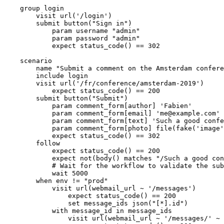
    group login

        visit url('/login')

        submit button("Sign in")

            param username "admin"

            param password "admin"

            expect status_code() == 302

    scenario

        name "Submit a comment on the Amsterdam confere
        include login

        visit url('/fr/conference/amsterdam-2019')

            expect status_code() == 200

        submit button("Submit")

            param comment_form[author] 'Fabien'

            param comment_form[email] 'me@example.com'

            param comment_form[text] 'Such a good confe
            param comment_form[photo] file(fake('image'
            expect status_code() == 302

        follow

            expect status_code() == 200

            expect not(body() matches "/Such a good con
            # Wait for the workflow to validate the sub
            wait 5000

        when env != "prod"

            visit url(webmail_url ~ '/messages')

                expect status_code() == 200

                set message_ids json("[*].id")

            with message_id in message_ids

                visit url(webmail_url ~ '/messages/' ~ 