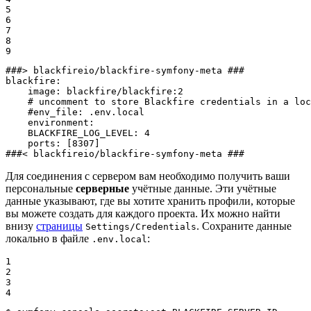
5

6

7

8

9
###> blackfireio/blackfire-symfony-meta ###
blackfire:
image:
blackfire/blackfire:2
# uncomment to store Blackfire credentials in a loc
#env_file: .env.local
environment:
BLACKFIRE_LOG_LEVEL:
4
ports:
[8307]
###< blackfireio/blackfire-symfony-meta ###
Для соединения с сервером вам необходимо получить ваши
персональные
серверные
учётные данные. Эти учётные
данные указывают, где вы хотите хранить профили, которые
вы можете создать для каждого проекта. Их можно найти
внизу
страницы
. Сохраните данные
Settings/Credentials
локально в файле
:
.env.local
1

2

3

4