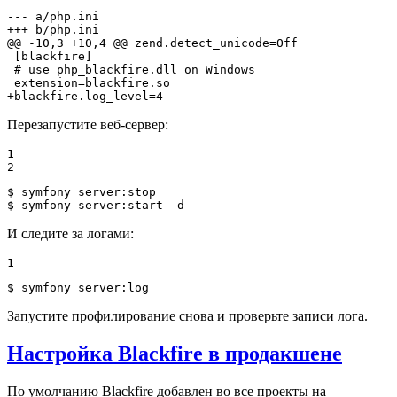
--- a/php.ini
+++ b/php.ini
@@ -10,3 +10,4 @@ zend.detect_unicode=Off

 [blackfire]

 # use php_blackfire.dll on Windows

+blackfire.log_level=4
Перезапустите веб-сервер:
1

2
$ 
$ 
symfony server:start -d
И следите за логами:
1
$ 
symfony server:
log
Запустите профилирование снова и проверьте записи лога.
Настройка Blackfire в продакшене
По умолчанию Blackfire добавлен во все проекты на