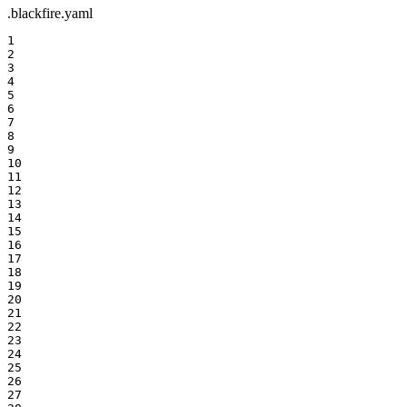
.blackfire.yaml
1

2

3

4

5

6

7

8

9

10

11

12

13

14

15

16

17

18

19

20

21

22

23

24

25

26

27
