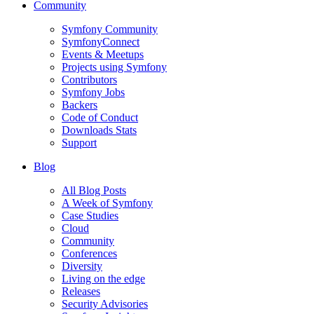
Community
Symfony Community
SymfonyConnect
Events & Meetups
Projects using Symfony
Contributors
Symfony Jobs
Backers
Code of Conduct
Downloads Stats
Support
Blog
All Blog Posts
A Week of Symfony
Case Studies
Cloud
Community
Conferences
Diversity
Living on the edge
Releases
Security Advisories