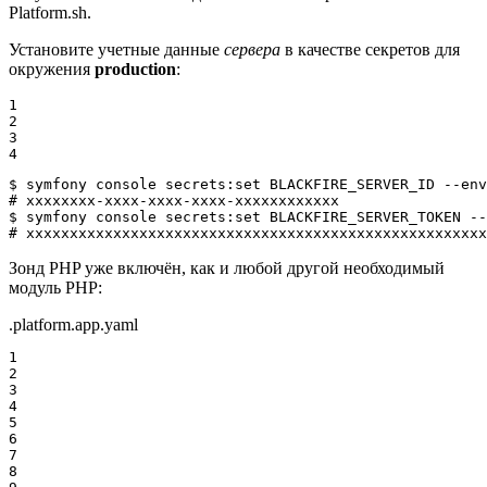
Platform.sh.
Установите учетные данные
сервера
в качестве секретов для
окружения
production
:
1

2

3

4
$ 
symfony console secrets:
set
# xxxxxxxx-xxxx-xxxx-xxxx-xxxxxxxxxxxx
$ 
symfony console secrets:
set
# xxxxxxxxxxxxxxxxxxxxxxxxxxxxxxxxxxxxxxxxxxxxxxxxxxxxx
Зонд PHP уже включён, как и любой другой необходимый
модуль PHP:
.platform.app.yaml
1

2

3

4

5

6

7

8
