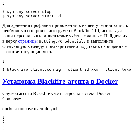
2
$ 
$ 
symfony server:start -d
Для хранения профилей приложений в вашей учётной записи,
необходимо настроить инструмент Blackfire CLI, используя
ваши персональные
клиентские
учётные данные. Найдите их
в верху
страницы
и выполните
Settings/Credentials
следующую команду, предварительно подставив свои данные
в соответствующие места:
1
$ 
blackfire client:config --client-id=xxx --client-toke
Установка Blackfire-агента в Docker
Служба агента Blackfire уже настроена в стеке Docker
Compose:
docker-compose.override.yml
1

2

3

4
