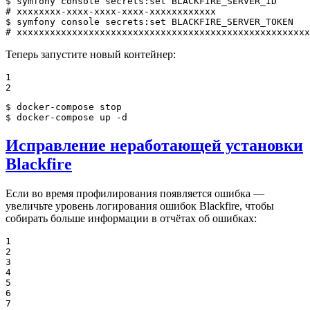
$ 
symfony console secrets:
set
# xxxxxxxx-xxxx-xxxx-xxxx-xxxxxxxxxxxx
$ 
symfony console secrets:
set
# xxxxxxxxxxxxxxxxxxxxxxxxxxxxxxxxxxxxxxxxxxxxxxxxxxxxx
Теперь запустите новый контейнер:
1

2
$ 
$ 
docker-compose up -d
Исправление неработающей установки
Blackfire
Если во время профилирования появляется ошибка —
увеличьте уровень логирования ошибок Blackfire, чтобы
собирать больше информации в отчётах об ошибках:
1

2

3

4

5

6

7