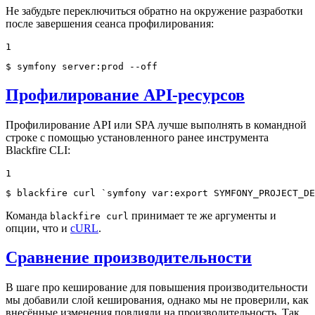
Не забудьте переключиться обратно на окружение разработки
после завершения сеанса профилирования:
1
$ 
symfony server:prod --off
Профилирование API-ресурсов
Профилирование API или SPA лучше выполнять в командной
строке с помощью установленного ранее инструмента
Blackfire CLI:
1
$ 
blackfire curl `symfony var:
export
 SYMFONY_PROJECT_DE
Команда
принимает те же аргументы и
blackfire curl
опции, что и
cURL
.
Сравнение производительности
В шаге про кеширование для повышения производительности
мы добавили слой кеширования, однако мы не проверили, как
внесённые изменения повлияли на производительность. Так