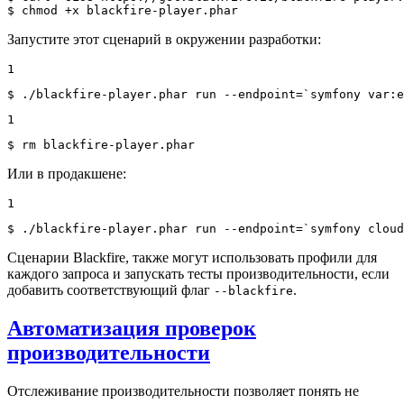
$ 
chmod +x blackfire-player.phar
Запустите этот сценарий в окружении разработки:
1
$ 
./blackfire-player.phar run --endpoint=`symfony var:
e
1
$ 
rm blackfire-player.phar
Или в продакшене:
1
$ 
./blackfire-player.phar run --endpoint=`symfony cloud
Сценарии Blackfire, также могут использовать профили для
каждого запроса и запускать тесты производительности, если
добавить соответствующий флаг
.
--blackfire
Автоматизация проверок
производительности
Отслеживание производительности позволяет понять не