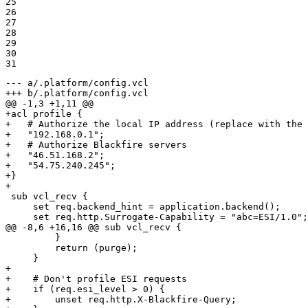
25

26

27

28

29

30

31
--- a/.platform/config.vcl
+++ b/.platform/config.vcl
@@ -1,3 +1,11 @@
+acl profile {
+   # Authorize the local IP address (replace with the 
+   "192.168.0.1";
+   # Authorize Blackfire servers
+   "46.51.168.2";
+   "54.75.240.245";
+}
+
 sub vcl_recv {

     set req.backend_hint = application.backend();

     set req.http.Surrogate-Capability = "abc=ESI/1.0";

@@ -8,6 +16,16 @@ sub vcl_recv {

         }

         return (purge);

+
+    # Don't profile ESI requests
+    if (req.esi_level > 0) {
+        unset req.http.X-Blackfire-Query;