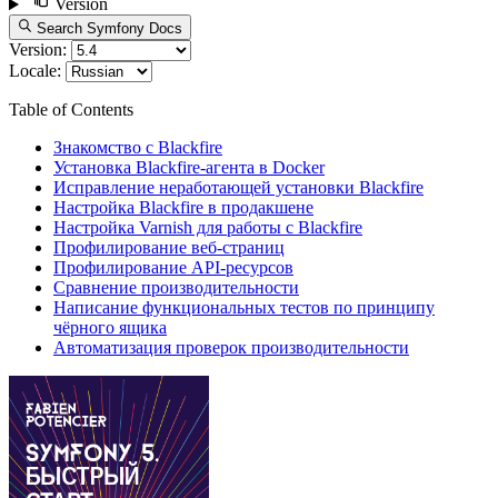
Version
Search Symfony Docs
Version:
Locale:
Table of Contents
Знакомство с Blackfire
Установка Blackfire-агента в Docker
Исправление неработающей установки Blackfire
Настройка Blackfire в продакшене
Настройка Varnish для работы с Blackfire
Профилирование веб-страниц
Профилирование API-ресурсов
Сравнение производительности
Написание функциональных тестов по принципу
чёрного ящика
Автоматизация проверок производительности