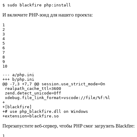
$ 
sudo blackfire php:install
И включите PHP-зонд для нашего проекта:
1

2

3

4

5

6

7

8

9

10
--- a/php.ini
+++ b/php.ini
@@ -7,3 +7,7 @@ session.use_strict_mode=On

 realpath_cache_ttl=3600

 zend.detect_unicode=Off

+
+[blackfire]
+# use php_blackfire.dll on Windows
+extension=blackfire.so
Перезапустите веб-сервер, чтобы PHP cмог загрузить Blackfire:
1
