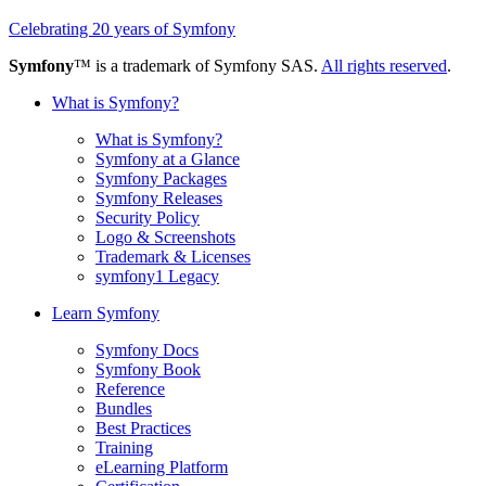
Celebrating 20 years of Symfony
Symfony
™ is a trademark of Symfony SAS.
All rights reserved
.
What is Symfony?
What is Symfony?
Symfony at a Glance
Symfony Packages
Symfony Releases
Security Policy
Logo & Screenshots
Trademark & Licenses
symfony1 Legacy
Learn Symfony
Symfony Docs
Symfony Book
Reference
Bundles
Best Practices
Training
eLearning Platform