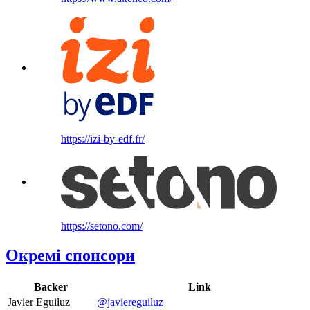
https://izi-by-edf.fr/
https://setono.com/
Окремі спонсори
Backer
Link
Javier Eguiluz
@javiereguiluz