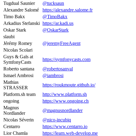
Tugdual Saunier
@tucksaun
Alexandre Salomé
https://alexandre.salome.fr
Timo Bakx
@TimoBakx
Arkadius Stefanski
https://ar.kadi.us
Oskar Stark
@OskarStark
slaubi
Jérémy Romey
@jeremyFreeAgent
Nicolas Scolari
Guys & Gals at
https://symfonycasts.com
SymfonyCasts
Roberto santana
@robertosanval
Ismael Ambrosi
@iambrosi
Mathias
https://roukmoute.github.io/
STRASSER
Platform.sh team
http://www.platform.sh
ongoing
https://www.ongoing.ch
Magnus
@magnusnordlander
Nordlander
Nicolas Séverin
@nico-incubiq
Centarro
https://www.centarro.io
Lior Chamla
https://learn.web-develop.me