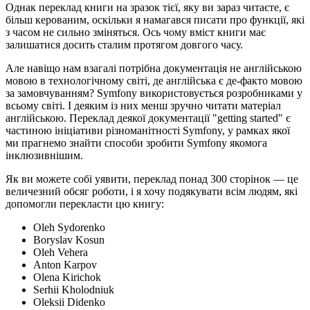
Однак переклад книги на зразок тієї, яку ви зараз читаєте, є
більш керованим, оскільки я намагався писати про функції, які
з часом не сильно зміняться. Ось чому вміст книги має
залишатися досить сталим протягом довгого часу.
Але навіщо нам взагалі потрібна документація не англійською
мовою в технологічному світі, де англійська є де-факто мовою
за замовчуванням? Symfony використовується розробниками у
всьому світі. І деяким із них менш зручно читати матеріал
англійською. Переклад деякої документації "getting started" є
частиною ініціативи різноманітності Symfony, у рамках якої
ми прагнемо знайти способи зробити Symfony якомога
інклюзивнішим.
Як ви можете собі уявити, переклад понад 300 сторінок — це
величезний обсяг роботи, і я хочу подякувати всім людям, які
допомогли перекласти цю книгу:
Oleh Sydorenko
Boryslav Kosun
Oleh Vehera
Anton Karpov
Olena Kirichok
Serhii Kholodniuk
Oleksii Didenko