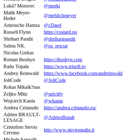
Luká? Moravec
@morki
Malik Meyer-
@mehlichmeyer
Heder
Amrouche Hamza
@cDaed
Russell Flynn
https://custard.no
Shrihari Pandit
@shriharipandit
Salma NK.
@os_rescue
Nicolas Grekas
Roman Ihoshyn
https://ihoshyn.com
Radu Topala
https://www.trisoft.ro
Andrey Reinwald
https://www.facebook.com/andreinwald
JoliCode
@JoliCode
Rokas Mikalk?nas
Zeljko Mitic
@strictify
Wojciech Kania
@wkania
Andrea Cristaudo
https://andrea.cristaudo.eu/
Adrien BRAULT-
@AdrienBrault
LESAGE
Cristoforo Stevio
http://www.steviostudio.it
Cervino
Michele Sangalli