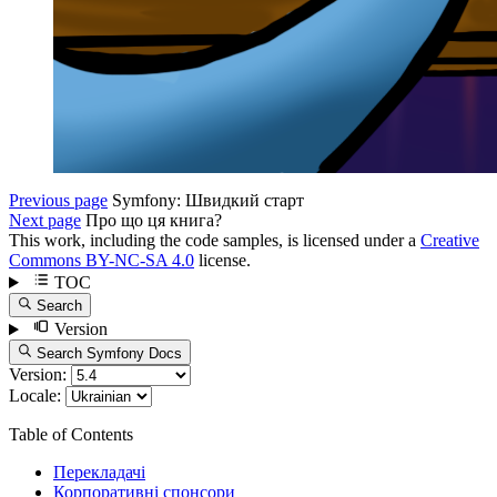
Previous page
Symfony: Швидкий старт
Next page
Про що ця книга?
This work, including the code samples, is licensed under a
Creative
Commons BY-NC-SA 4.0
license.
TOC
Search
Version
Search Symfony Docs
Version:
Locale:
Table of Contents
Перекладачі
Корпоративні спонсори