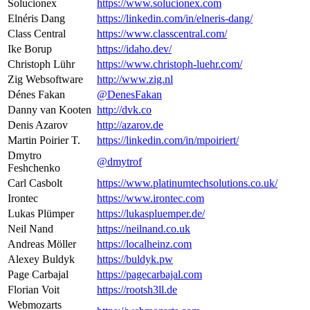
Solucionex
https://www.solucionex.com
Elnéris Dang
https://linkedin.com/in/elneris-dang/
Class Central
https://www.classcentral.com/
Ike Borup
https://idaho.dev/
Christoph Lühr
https://www.christoph-luehr.com/
Zig Websoftware
http://www.zig.nl
Dénes Fakan
@DenesFakan
Danny van Kooten
http://dvk.co
Denis Azarov
http://azarov.de
Martin Poirier T.
https://linkedin.com/in/mpoiriert/
Dmytro
@dmytrof
Feshchenko
Carl Casbolt
https://www.platinumtechsolutions.co.uk/
Irontec
https://www.irontec.com
Lukas Plümper
https://lukaspluemper.de/
Neil Nand
https://neilnand.co.uk
Andreas Möller
https://localheinz.com
Alexey Buldyk
https://buldyk.pw
Page Carbajal
https://pagecarbajal.com
Florian Voit
https://rootsh3ll.de
Webmozarts