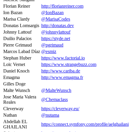
Florian Reiner
http://florianreiner.com
Ion Bazan
@IonBazan
Marisa Clardy
@MarisaCodes
Donatas Lomsargis
http://donatas.dev
Johnny Lattouf
@johnnylattouf
Duilio Palacios
https://styde.net
Pierre Grimaud
@pgrimaud
Marcos Labad Díaz
@esmiz
Stephan Huber
https://www.factorial.io
Loïc Vernet
https://www.strangebuzz.com
Daniel Knoch
http://www.cariba.de
Emagma
http://www.emagma.fr
Gilles Doge
Malte Wunsch
@MalteWunsch
Jose Maria Valera
@Chemaclass
Reales
Cleverway
https://cleverway.eu/
Nathan
@nutama
Abdellah EL
https://connect.symfony.com/profile/aelghailani
GHAILANI