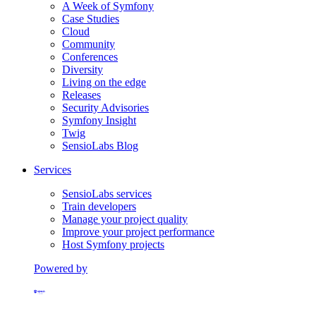
A Week of Symfony
Case Studies
Cloud
Community
Conferences
Diversity
Living on the edge
Releases
Security Advisories
Symfony Insight
Twig
SensioLabs Blog
Services
SensioLabs services
Train developers
Manage your project quality
Improve your project performance
Host Symfony projects
Powered by
Formerly Platform.sh