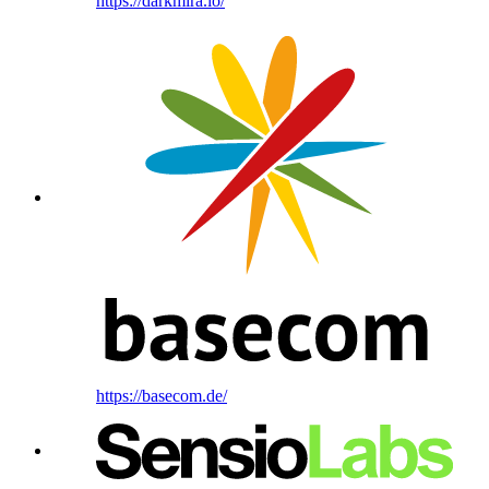
https://darkmira.io/
https://basecom.de/