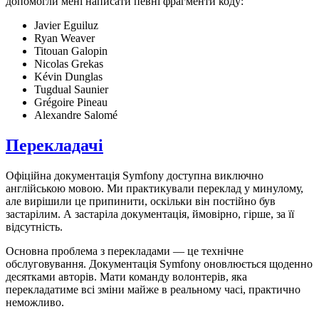
допомогли мені написати певні фрагменти коду:
Javier Eguiluz
Ryan Weaver
Titouan Galopin
Nicolas Grekas
Kévin Dunglas
Tugdual Saunier
Grégoire Pineau
Alexandre Salomé
Перекладачі
Офіційна документація Symfony доступна виключно
англійською мовою. Ми практикували переклад у минулому,
але вирішили це припинити, оскільки він постійно був
застарілим. А застаріла документація, ймовірно, гірше, за її
відсутність.
Основна проблема з перекладами — це технічне
обслуговування. Документація Symfony оновлюється щоденно
десятками авторів. Мати команду волонтерів, яка
перекладатиме всі зміни майже в реальному часі, практично
неможливо.