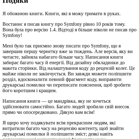
Подяки
Я обожнюю книги. Книги, які я можу тримати в руках.
Востаннє я писав книгу про Symfony рівно 10 років тому.
Вона була про версію 1.4. Відтоді я більше ніколи не писав про
Symfony!
Мені було так приємно знову писати про Symfony, що я
завершив першу чернетку вже за тиждень. Але версія, яку ви
читаєте, зайняла набагато більше часу. Написання книги
забирає багато часу й енергії. Від дизайну обкладинки до
макета сторінки. Від налаштування коду до рецензій колег. Це
майже ніколи не закінчується. Ви завжди можете поліпшити
розділ, вдосконалити певний фрагмент коду, виправити
друкарські помилки чи переписати пояснення, щоб зробити
його коротшим і кращим.
Написання книги — це мандрівка, яку не хочеться
здійснювати самостійно. Багато людей зробили свій внесок
прямо чи опосередковано. Дякую вам всім!
Я щиро хочу подякувати всім прекрасним людям, які
витратили багато часу на рецензію контенту, щоб знайти
друкарські помилки й поліпшити зміст; деякі навіть