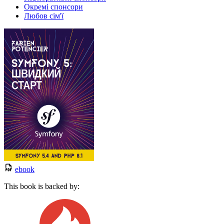
Окремі спонсори
Любов сім'ї
ebook
This book is backed by: