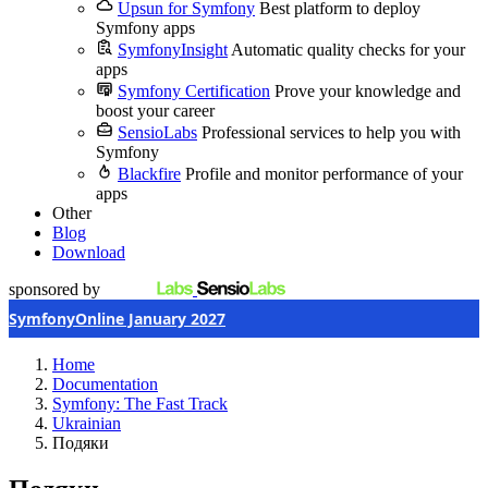
Upsun for Symfony
Best platform to deploy
Symfony apps
SymfonyInsight
Automatic quality checks for your
apps
Symfony Certification
Prove your knowledge and
boost your career
SensioLabs
Professional services to help you with
Symfony
Blackfire
Profile and monitor performance of your
apps
Other
Blog
Download
sponsored by
SymfonyOnline January 2027
Home
Documentation
Symfony: The Fast Track
Ukrainian
Подяки