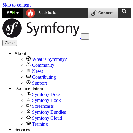
Skip to content
SF
H
Blackfire.io
Connect
Close
About
What is Symfony?
Community
News
Contributing
Support
Documentation
Symfony Docs
Symfony Book
Screencasts
Symfony Bundles
Symfony Cloud
Training
Services