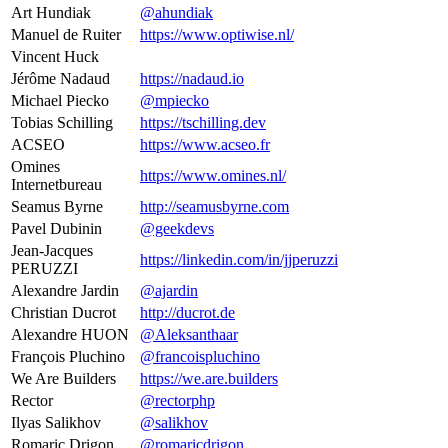
Art Hundiak
@ahundiak
Manuel de Ruiter
https://www.optiwise.nl/
Vincent Huck
Jérôme Nadaud
https://nadaud.io
Michael Piecko
@mpiecko
Tobias Schilling
https://tschilling.dev
ACSEO
https://www.acseo.fr
Omines
https://www.omines.nl/
Internetbureau
Seamus Byrne
http://seamusbyrne.com
Pavel Dubinin
@geekdevs
Jean-Jacques
https://linkedin.com/in/jjperuzzi
PERUZZI
Alexandre Jardin
@ajardin
Christian Ducrot
http://ducrot.de
Alexandre HUON
@Aleksanthaar
François Pluchino
@francoispluchino
We Are Builders
https://we.are.builders
Rector
@rectorphp
Ilyas Salikhov
@salikhov
Romaric Drigon
@romaricdrigon