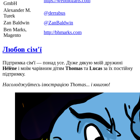
https://webmozarts.com
GmbH
Alexander M.
@derrabus
Turek
Zan Baldwin
@ZanBaldwin
Ben Marks,
http://bhmarks.com
Magento
Любов сім'ї
Підтримка сім'ї — понад усе. Дуже дякую моїй дружині
Hélène
і моїм чарівним дітям
Thomas
та
Lucas
за їх постійну
підтримку.
Насолоджуйтесь ілюстрацією Thomas... і книгою!