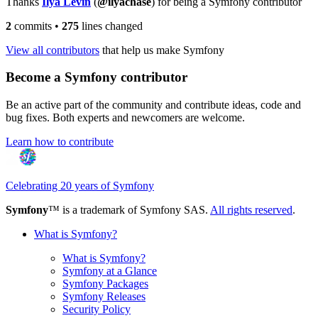
Thanks
Ilya Levin
(
@ilyachase
) for being a Symfony contributor
2
commits
•
275
lines changed
View all contributors
that help us make Symfony
Become a Symfony contributor
Be an active part of the community and contribute ideas, code and
bug fixes. Both experts and newcomers are welcome.
Learn how to contribute
Celebrating 20 years of Symfony
Symfony
™ is a trademark of Symfony SAS.
All rights reserved
.
What is Symfony?
What is Symfony?
Symfony at a Glance
Symfony Packages
Symfony Releases
Security Policy