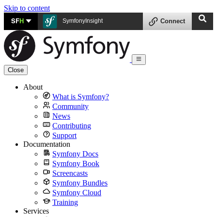
Skip to content
SF
H
SymfonyInsight
Connect
Close
About
What is Symfony?
Community
News
Contributing
Support
Documentation
Symfony Docs
Symfony Book
Screencasts
Symfony Bundles
Symfony Cloud
Training
Services