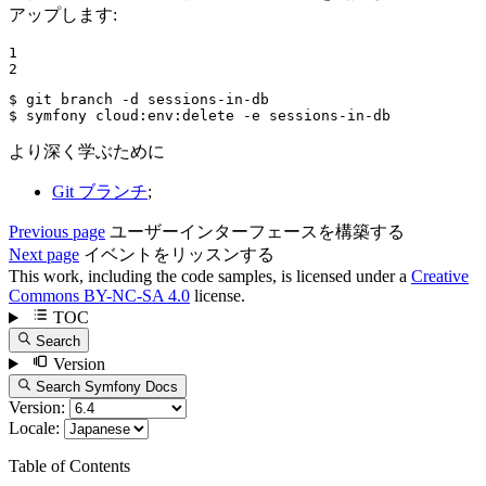
アップします:
1

2
$ 
$ 
symfony cloud:env:delete -e sessions-in-db
より深く学ぶために
Git ブランチ
;
Previous page
ユーザーインターフェースを構築する
Next page
イベントをリッスンする
This work, including the code samples, is licensed under a
Creative
Commons BY-NC-SA 4.0
license.
TOC
Search
Version
Search Symfony Docs
Version:
Locale:
Table of Contents