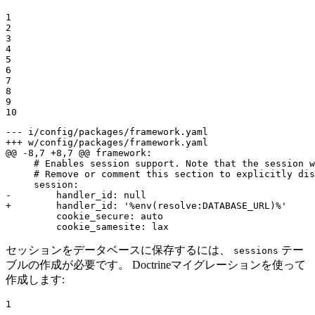
1

2

3

4

5

6

7

8

9

10
--- i/config/packages/framework.yaml
+++ w/config/packages/framework.yaml
@@ -8,7 +8,7 @@ framework:

     # Enables session support. Note that the session w
     # Remove or comment this section to explicitly dis
-        handler_id: null
+        handler_id: '%env(resolve:DATABASE_URL)%'
         cookie_secure: auto

         cookie_samesite: lax
セッションをデータベースに保存するには、
テー
sessions
ブルの作成が必要です。 Doctrineマイグレーションを使って
作成します:
1