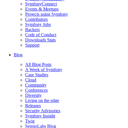
SymfonyConnect
Events & Meetups
Projects using Symfony
Contributors
Symfony Jobs
Backers
Code of Conduct
Downloads Stats
Support
Blog
All Blog Posts
A Week of Symfony
Case Studies
Cloud
Community
Conferences
Diversity
Living on the edge
Releases
Security Advisories
Symfony Insight
Twig
SensioLabs Blog