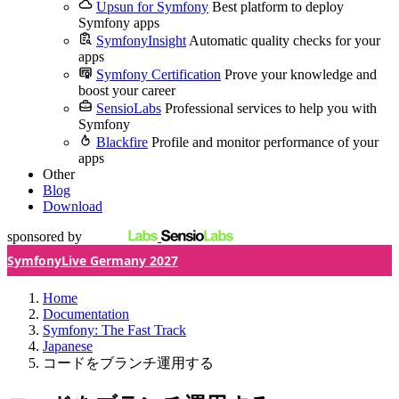
Upsun for Symfony
Best platform to deploy
Symfony apps
SymfonyInsight
Automatic quality checks for your
apps
Symfony Certification
Prove your knowledge and
boost your career
SensioLabs
Professional services to help you with
Symfony
Blackfire
Profile and monitor performance of your
apps
Other
Blog
Download
sponsored by
SymfonyLive Germany 2027
Home
Documentation
Symfony: The Fast Track
Japanese
コードをブランチ運用する