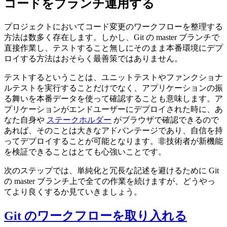
コードをブランチ運用する
プロジェクトにおいてコード変更のワークフローを整理する
方法は数多く存在します。しかし、Git の master ブランチで
直接作業し、テストすること無しにそのまま本番環境にデプ
ロイする方法はおそらく最善策ではありません。
テストするということは、ユニットテストやファンクショナ
ルテストを実行することだけでなく、アプリケーションの振
る舞いを本番データを使って確認することも意味します。ア
プリケーションがエンドユーザーにデプロイされた時に、あ
なた自身や
ステークホルダー
がブラウザで確認できるので
あれば、そのことは大きなアドバンテージであり、自信を持
ってデプロイすることが可能となります。非技術者が新機能
を検証できることはとても心強いことです。
次のステップでは、単純化と冗長な記述を避けるために Git
の master ブランチ上で全ての作業を続けますが、どうやっ
てより良くするか見ていきましょう。
Git のワークフローを取り入れる