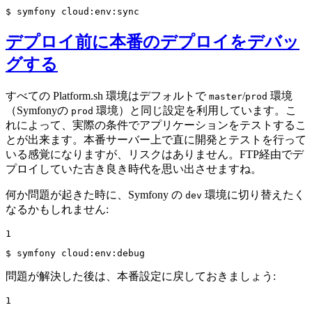
$ 
symfony cloud:env:sync
デプロイ前に本番のデプロイをデバッ
グする
すべての Platform.sh 環境はデフォルトで
/
環境
master
prod
（Symfonyの
環境）と同じ設定を利用しています。こ
prod
れによって、実際の条件でアプリケーションをテストするこ
とが出来ます。本番サーバー上で直に開発とテストを行って
いる感覚になりますが、リスクはありません。FTP経由でデ
プロイしていた古き良き時代を思い出させますね。
何か問題が起きた時に、Symfony の
環境に切り替えたく
dev
なるかもしれません:
1
$ 
symfony cloud:env:debug
問題が解決した後は、本番設定に戻しておきましょう:
1