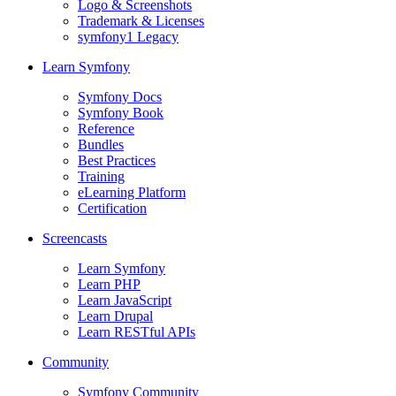
Logo & Screenshots
Trademark & Licenses
symfony1 Legacy
Learn Symfony
Symfony Docs
Symfony Book
Reference
Bundles
Best Practices
Training
eLearning Platform
Certification
Screencasts
Learn Symfony
Learn PHP
Learn JavaScript
Learn Drupal
Learn RESTful APIs
Community
Symfony Community