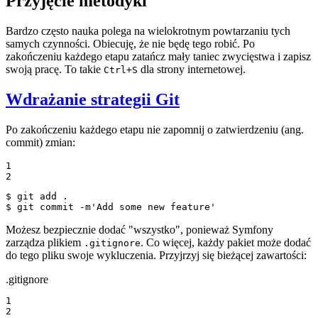
Przyjęcie metodyki
Bardzo często nauka polega na wielokrotnym powtarzaniu tych
samych czynności. Obiecuję, że nie będę tego robić. Po
zakończeniu każdego etapu zatańcz mały taniec zwycięstwa i zapisz
swoją pracę. To takie
dla strony internetowej.
Ctrl+S
Wdrażanie strategii Git
Po zakończeniu każdego etapu nie zapomnij o zatwierdzeniu (ang.
commit) zmian:
1

2
$ 
$ 
git commit -m
'Add some new feature'
Możesz bezpiecznie dodać "wszystko", ponieważ Symfony
zarządza plikiem
. Co więcej, każdy pakiet może dodać
.gitignore
do tego pliku swoje wykluczenia. Przyjrzyj się bieżącej zawartości:
.gitignore
1

2
