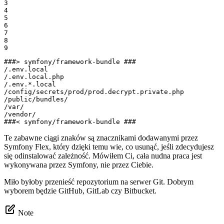
3

4

5

6

7

8

9
###> symfony/framework-bundle ###

/.env.local

/.env.local.php

/.env.*.local

/config/secrets/prod/prod.decrypt.private.php

/public/bundles/

/var/

/vendor/

###< symfony/framework-bundle ###
Te zabawne ciągi znaków są znacznikami dodawanymi przez
Symfony Flex, który dzięki temu wie, co usunąć, jeśli zdecydujesz
się odinstalować zależność. Mówiłem Ci, cała nudna praca jest
wykonywana przez Symfony, nie przez Ciebie.
Miło byłoby przenieść repozytorium na serwer Git. Dobrym
wyborem będzie GitHub, GitLab czy Bitbucket.
Note