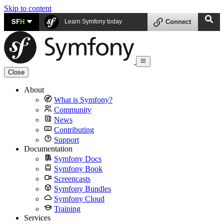
Skip to content
SF
H
Learn Symfony today
Connect
Close
About
What is Symfony?
Community
News
Contributing
Support
Documentation
Symfony Docs
Symfony Book
Screencasts
Symfony Bundles
Symfony Cloud
Training
Services