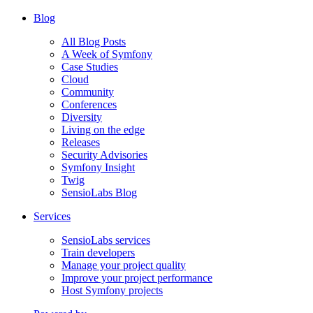
Blog
All Blog Posts
A Week of Symfony
Case Studies
Cloud
Community
Conferences
Diversity
Living on the edge
Releases
Security Advisories
Symfony Insight
Twig
SensioLabs Blog
Services
SensioLabs services
Train developers
Manage your project quality
Improve your project performance
Host Symfony projects