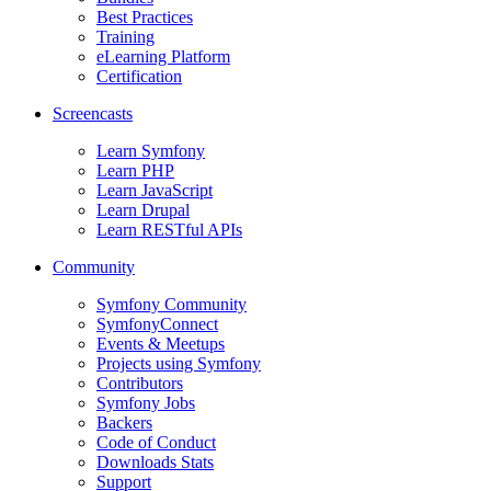
Best Practices
Training
eLearning Platform
Certification
Screencasts
Learn Symfony
Learn PHP
Learn JavaScript
Learn Drupal
Learn RESTful APIs
Community
Symfony Community
SymfonyConnect
Events & Meetups
Projects using Symfony
Contributors
Symfony Jobs
Backers
Code of Conduct
Downloads Stats
Support