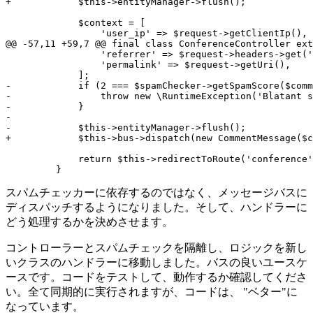
+            $this->entityManager->flush();
             $context = [

                 'user_ip' => $request->getClientIp(),

@@ -57,11 +59,7 @@ final class ConferenceController ext
                 'referrer' => $request->headers->get('
                 'permalink' => $request->getUri(),

-            if (2 === $spamChecker->getSpamScore($comm
-                throw new \RuntimeException('Blatant s
-            }
-
-            $this->entityManager->flush();
+            $this->bus->dispatch(new CommentMessage($c
             return $this->redirectToRoute('conference'
         }
スパムチェッカーに依存するのではなく、メッセージバスに
ディスパッチするようになりました。そして、ハンドラーに
どう処理するかを決めさせます。
コントローラーとスパムチェックを隔離し、ロジックを新し
いクラスのハンドラーに移動しました。バスの良いユースケ
ースです。コードをテストして、動作するか確認してくださ
い。全て同期的に実行されますが、コードは、 "ベター"に
なっています。