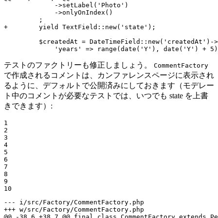
             ->setLabel('Photo')

             ->onlyOnIndex()

+        yield TextField::new('state');
         $createdAt = DateTimeField::new('createdAt')->
             'years' => range(date('Y'), date('Y') + 5)
テストのファクトリーも修正しましょう。
CommentFactory
で作成されるコメントは、カンファレンスページに表示され
るように、デフォルトで公開済みにしておきます（モデレー
ト中のコメントが必要なテストでは、いつでも state を上書
きできます）:
1

2

3

4

5

6

7

8

9

10
--- i/src/Factory/CommentFactory.php
+++ w/src/Factory/CommentFactory.php
@@ -38,6 +38,7 @@ final class CommentFactory extends Pe