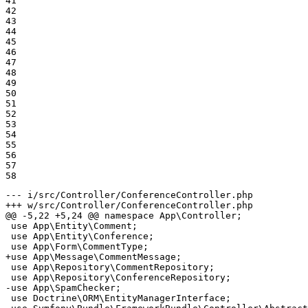
41

42

43

44

45

46

47

48

49

50

51

52

53

54

55

56

57

58
--- i/src/Controller/ConferenceController.php
+++ w/src/Controller/ConferenceController.php
@@ -5,22 +5,24 @@ namespace App\Controller;

 use App\Entity\Comment;

 use App\Entity\Conference;

+use App\Message\CommentMessage;
 use App\Repository\CommentRepository;

-use App\SpamChecker;
 use Doctrine\ORM\EntityManagerInterface;
