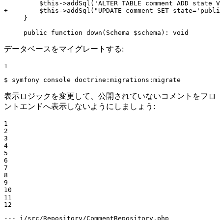
+        $this->addSql("UPDATE comment SET state='publi
     }

     public function down(Schema $schema): void
データベースをマイグレートする:
1
$ 
symfony console doctrine:migrations:migrate
表示ロジックを変更して、公開されていないコメントをフロ
ントエンドへ表示しないようにしましょう:
1

2

3

4

5

6

7

8

9

10

11

12
--- i/src/Repository/CommentRepository.php