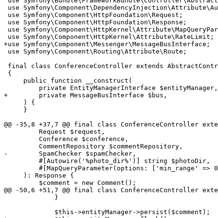
 use Symfony\Bundle\FrameworkBundle\Controller\Abstract
 use Symfony\Component\DependencyInjection\Attribute\Au
 use Symfony\Component\HttpFoundation\Request;

 use Symfony\Component\HttpFoundation\Response;

 use Symfony\Component\HttpKernel\Attribute\MapQueryPar
+use Symfony\Component\Messenger\MessageBusInterface;
 use Symfony\Component\Routing\Attribute\Route;

 final class ConferenceController extends AbstractContr
 {

     public function __construct(

+        private MessageBusInterface $bus,
     ) {

     }

@@ -35,8 +37,7 @@ final class ConferenceController exte
         Request $request,

         Conference $conference,

-        SpamChecker $spamChecker,
         #[Autowire('%photo_dir%')] string $photoDir,

         #[MapQueryParameter(options: ['min_range' => 0
     ): Response {

         $comment = new Comment();

@@ -50,6 +51,7 @@ final class ConferenceController exte
             }
