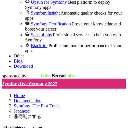
Upsun for Symfony
Best platform to deploy
Symfony apps
SymfonyInsight
Automatic quality checks for your
apps
Symfony Certification
Prove your knowledge and
boost your career
SensioLabs
Professional services to help you with
Symfony
Blackfire
Profile and monitor performance of your
apps
Other
Blog
Download
sponsored by
SymfonyLive Germany 2027
Home
Documentation
Symfony: The Fast Track
Japanese
非同期にする