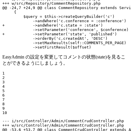
+++ w/src/Repository/CommentRepository.php
@@ -24,7 +24,9 @@ class CommentRepository extends Servi
     {

         $query = $this->createQueryBuilder('c')

+            ->andWhere('c.state = :state')
+            ->setParameter('state', 'published')
             ->orderBy('c.createdAt', 'DESC')

             ->setMaxResults(self::COMMENTS_PER_PAGE)

             ->setFirstResult($offset)
EasyAdmin の設定を変更してコメントの状態(state)を見るこ
とができるようにしましょう。
1

2

3

4

5

6

7

8

9

10
--- i/src/Controller/Admin/CommentCrudController.php
+++ w/src/Controller/Admin/CommentCrudController.php
@@ -53,6 +53,7 @@ class CommentCrudController extends A