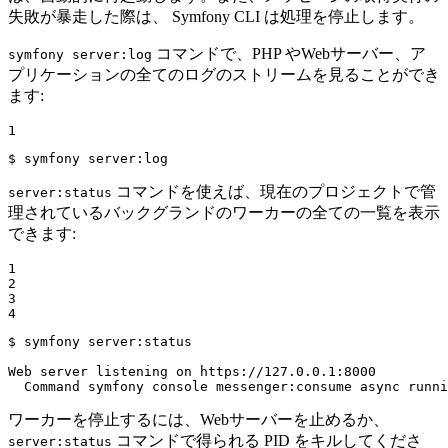
失敗が暴走した際は、 Symfony CLI は処理を停止します。
コマンドで、PHP やWebサーバー、ア
symfony server:log
プリケーションの全てのログのストリームを見ることができ
ます:
1
$ 
symfony server:
log
コマンドを使えば、現在のプロジェクトで管
server:status
理されているバックグランドのワーカーの全ての一覧を表示
できます:
1

2

3

4
$ 
symfony server:status

Web server listening on https://127.0.0.1:8000

  Command symfony console messenger:consume async runni
ワーカーを停止するには、Webサーバーを止めるか、
コマンドで得られる PID をキルしてくださ
server:status