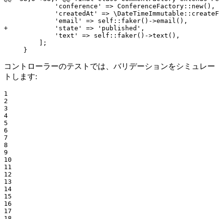
             'conference' => ConferenceFactory::new(),

             'createdAt' => \DateTimeImmutable::createF
+            'state' => 'published',
             'text' => self::faker()->text(),

         ];

     }
コントローラーのテストでは、バリデーションをシミュレー
トします:
1

2

3

4

5

6

7

8

9

10

11

12

13

14

15

16

17

18
