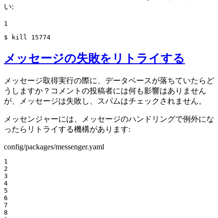
い:
1
$ 
kill
 15774
メッセージの失敗をリトライする
メッセージ取得実行の際に、データベースが落ちていたらど
うしますか？コメントの投稿者には何も影響はありません
が、メッセージは失敗し、スパムはチェックされません。
メッセンジャーには、メッセージのハンドリングで例外にな
ったらリトライする機構があります:
config/packages/messenger.yaml
1

2

3

4

5

6

7

8
