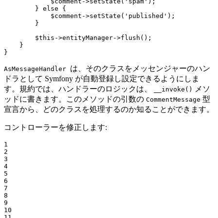
$
comment
->
setState
(
'spam'
);

        } 
else
 {

$
comment
->
setState
(
'published'
);

        }

$
this
->entityManager->
flush
();

    }

}
は、そのクラスをメッセンジャーのハン
AsMessageHandler
ドラとして Symfony が自動登録し設定できるようにしま
す。規約では、ハンドラーのロジックは、
メソ
__invoke()
ッドに書きます。このメソッドの引数の
型
CommentMessage
宣言から、どのクラスを処理するのか知ることができます。
コントローラーを修正します:
1

2

3

4

5

6

7

8

9

10

11
