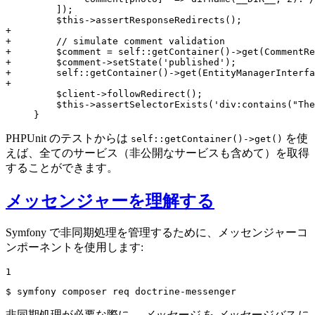
         ]);

+
+        // simulate comment validation
+        $comment = self::getContainer()->get(CommentRe
+        $comment->setState('published');
+        self::getContainer()->get(EntityManagerInterf
+
         $client->followRedirect();

         $this->assertSelectorExists('div:contains("The
     }
PHPUnit のテストからは
を使
self::getContainer()->get()
えば、全てのサービス（非公開なサービスも含めて）を取得
することができます。
メッセンジャーを理解する
Symfony で非同期処理を管理するために、メッセンジャーコ
ンポーネントを使用します:
1
$ 
symfony composer req doctrine-messenger
非同期処理が必要な際に、
メッセージ
を
メッセージバス
に