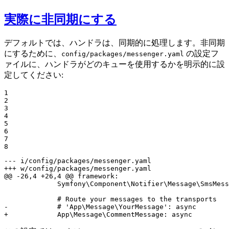
実際に非同期にする
デフォルトでは、ハンドラは、同期的に処理します。非同期
にするために、
の設定フ
config/packages/messenger.yaml
ァイルに、ハンドラがどのキューを使用するかを明示的に設
定してください:
1

2

3

4

5

6

7

8
--- i/config/packages/messenger.yaml
+++ w/config/packages/messenger.yaml
@@ -26,4 +26,4 @@ framework:

             Symfony\Component\Notifier\Message\SmsMess
-            # 'App\Message\YourMessage': async
+            App\Message\CommentMessage: async