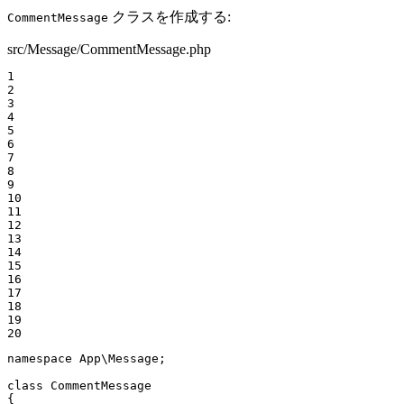
クラスを作成する:
CommentMessage
src/Message/CommentMessage.php
1

2

3

4

5

6

7

8

9

10

11

12

13

14

15

16

17

18

19

20
namespace
App
\
Message
;

class
CommentMessage
{
