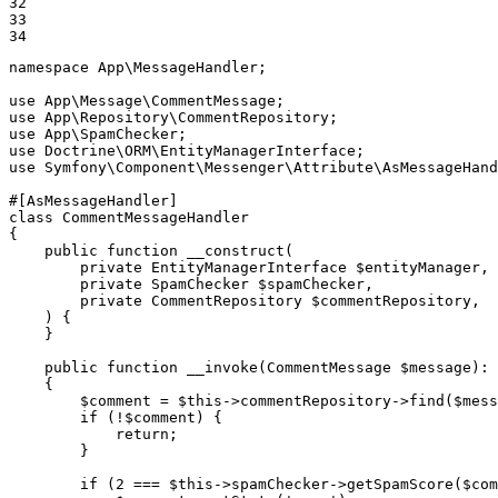
32

33

34
namespace
App
\
MessageHandler
;

use
App
\
Message
\
CommentMessage
use
App
\
Repository
\
CommentRepository
use
App
\
SpamChecker
use
Doctrine
\
ORM
\
EntityManagerInterface
use
Symfony
\
Component
\
Messenger
\
Attribute
\
AsMessageHand
#[AsMessageHandler]
class
CommentMessageHandler
{

public
function
__construct
(

private
 EntityManagerInterface 
$
entityManager
,

private
 SpamChecker 
$
spamChecker
,

private
 CommentRepository 
$
commentRepository
,

    )
{

    }

public
function
__invoke
(CommentMessage 
$
message
)
: 
{

$
comment
 = 
$
this
->commentRepository->
find
(
$
mess
if
 (!
$
comment
) {

return
;

        }

if
 (
2
 === 
$
this
->spamChecker->
getSpamScore
(
$
com