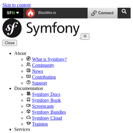
Skip to content
SF
H
Blackfire.io
Connect
Close
About
What is Symfony?
Community
News
Contributing
Support
Documentation
Symfony Docs
Symfony Book
Screencasts
Symfony Bundles
Symfony Cloud
Training
Services