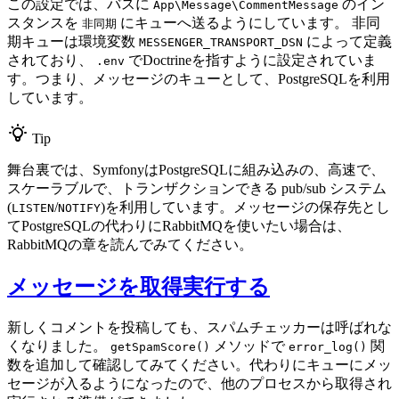
この設定では、バスに
のイン
App\Message\CommentMessage
スタンスを
にキューへ送るようにしています。 非同
非同期
期キューは環境変数
によって定義
MESSENGER_TRANSPORT_DSN
されており、
でDoctrineを指すように設定されていま
.env
す。つまり、メッセージのキューとして、PostgreSQLを利用
しています。
Tip
舞台裏では、SymfonyはPostgreSQLに組み込みの、高速で、
スケーラブルで、トランザクションできる pub/sub システム
(
/
)を利用しています。メッセージの保存先とし
LISTEN
NOTIFY
てPostgreSQLの代わりにRabbitMQを使いたい場合は、
RabbitMQの章を読んでみてください。
メッセージを取得実行する
新しくコメントを投稿しても、スパムチェッカーは呼ばれな
くなりました。
メソッドで
関
getSpamScore()
error_log()
数を追加して確認してみてください。代わりにキューにメッ
セージが入るようになったので、他のプロセスから取得され