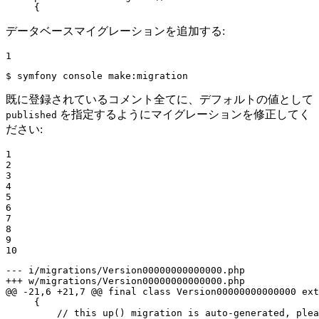
     {
データベースマイグレーションを追加する:
1
$ 
symfony console make:migration
既に登録されているコメント全てに、デフォルトの値として
を指定するようにマイグレーションを修正してく
published
ださい:
1

2

3

4

5

6

7

8

9

10
--- i/migrations/Version00000000000000.php
+++ w/migrations/Version00000000000000.php
@@ -21,6 +21,7 @@ final class Version00000000000000 ext
     {

         // this up() migration is auto-generated, plea