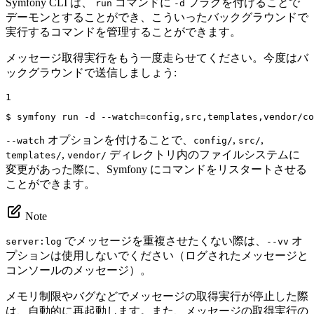
Symfony CLI は、
コマンドに
フラグを付けることで
run
-d
デーモンとすることができ、こういったバックグラウンドで
実行するコマンドを管理することができます。
メッセージ取得実行をもう一度走らせてください。今度はバ
ックグラウンドで送信しましょう:
1
$ 
symfony run -d --watch=config,src,templates,vendor/co
オプションを付けることで、
,
,
--watch
config/
src/
,
ディレクトリ内のファイルシステムに
templates/
vendor/
変更があった際に、Symfony にコマンドをリスタートさせる
ことができます。
Note
でメッセージを重複させたくない際は、
オ
server:log
--vv
プションは使用しないでください（ログされたメッセージと
コンソールのメッセージ）。
メモリ制限やバグなどでメッセージの取得実行が停止した際
は、自動的に再起動します。また、メッセージの取得実行の