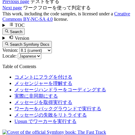
Previous page
テストをする
Next page
ワークフローを使って判定する
This work, including the code samples, is licensed under a
Creative
Commons BY-NC-SA 4.0
license.
TOC
Search
Version
Search Symfony Docs
Version:
Locale:
Table of Contents
コメントにフラグを付ける
メッセンジャーを理解する
メッセージハンドラーをコーディングする
実際に非同期にする
メッセージを取得実行する
ワーカーをバックグラウンドで実行する
メッセージの失敗をリトライする
Upsun でワーカーを実行する