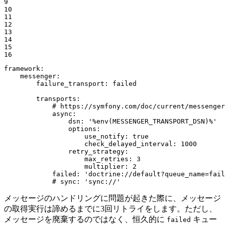
9

10

11

12

13

14

15

16
framework:
messenger:
failure_transport:
failed
transports:
# https://symfony.com/doc/current/messenger
async:
dsn:
'%env(MESSENGER_TRANSPORT_DSN)%'
options:
use_notify:
true
check_delayed_interval:
1000
retry_strategy:
max_retries:
3
multiplier:
2
failed:
'doctrine://default?queue_name=fail
# sync: 'sync://'
メッセージのハンドリングに問題が起きた際に、メッセージ
の取得実行は諦めるまでに3回リトライをします。ただし、
メッセージを廃棄するのではなく、恒久的に
キュー
failed