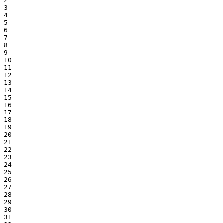
2

3

4

5

6

7

8

9

10

11

12

13

14

15

16

17

18

19

20

21

22

23

24

25

26

27

28

29

30

31
