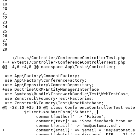
19

20

21

22

23

24

25

26

27

28

29
--- i/tests/Controller/ConferenceControllerTest.php
+++ w/tests/Controller/ConferenceControllerTest.php
@@ -4,6 +4,8 @@ namespace App\Tests\Controller;

 use App\Factory\CommentFactory;

+use App\Repository\CommentRepository;
+use Doctrine\ORM\EntityManagerInterface;
 use Symfony\Bundle\FrameworkBundle\Test\WebTestCase;

 use Zenstruck\Foundry\Test\Factories;

 use Zenstruck\Foundry\Test\ResetDatabase;

@@ -33,10 +35,16 @@ class ConferenceControllerTest exte
         $client->submitForm('Submit', [

             'comment[author]' => 'Fabien',

-            'comment[email]' => 'me@automat.ed',
+            'comment[email]' => $email = 'me@automat.e
             'comment[photo]' => dirname(__DIR__, 2).'/