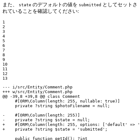
また、
のデフォルトの値を
としてセットさ
state
submitted
れていることを確認してください:
1

2

3

4

5

6

7

8

9

10

11

12

13
--- i/src/Entity/Comment.php
+++ w/src/Entity/Comment.php
@@ -39,8 +39,8 @@ class Comment

     #[ORM\Column(length: 255, nullable: true)]

     private ?string $photoFilename = null;

-    #[ORM\Column(length: 255)]
-    private ?string $state = null;
+    #[ORM\Column(length: 255, options: ['default' => '
+    private ?string $state = 'submitted';
     public function getId(): ?int
