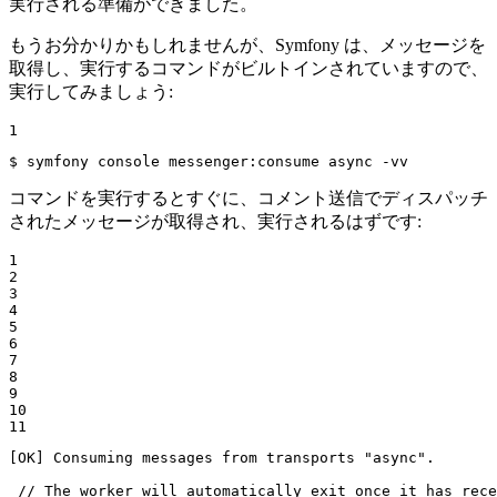
実行される準備ができました。
もうお分かりかもしれませんが、Symfony は、メッセージを
取得し、実行するコマンドがビルトインされていますので、
実行してみましょう:
1
$ 
symfony console messenger:consume async -vv
コマンドを実行するとすぐに、コメント送信でディスパッチ
されたメッセージが取得され、実行されるはずです:
1

2

3

4

5

6

7

8

9

10

11
[OK] Consuming messages from transports "async".

 // The worker will automatically exit once it has rece