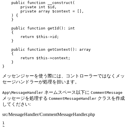
public
function
__construct
(

private
int
$
id
,

private
array
$
context
 = [],

    )
{

    }

public
function
getId
()
: 
int
{

return
$
this
->id;

    }

public
function
getContext
()
: 
array
{

return
$
this
->context;

    }

}
メッセンジャーを使う際には、コントローラーではなくメッ
セージハンドラーが処理を担います。
ネームスペース以下に
App\MessageHandler
CommentMessage
メッセージを処理する
クラスを作成
CommentMessageHandler
してください:
src/MessageHandler/CommentMessageHandler.php
1
