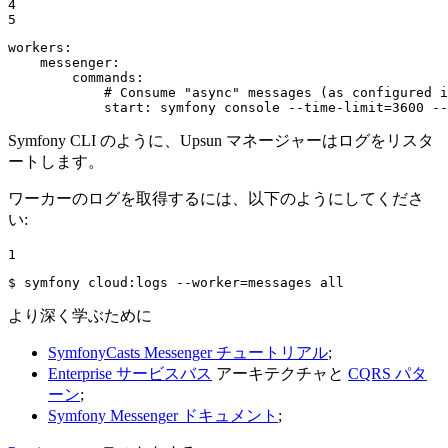
4

5
workers:
messenger:
commands:
# Consume "async" messages (as configured i
start:
symfony
console
--time-limit=3600
--
Symfony CLI のように、Upsun マネージャーはログをリスタ
ートします。
ワーカーのログを取得するには、以下のようにしてくださ
い:
1
$ 
symfony cloud:logs --worker=messages all
より深く学ぶために
SymfonyCasts Messenger チュートリアル
;
Enterprise サービスバス
アーキテクチャと
CQRS パタ
ーン
;
Symfony Messenger ドキュメント
;