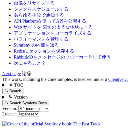
画像をリサイズする
タスクをスケジュールする
あらゆる手段で通知する
API Platformを使ってAPIを公開する
Web サイトを SPA のような体験にする
アプリケーションをローカライズする
パフォーマンスを管理する
Symfony の内部を知る
Redisにセッションを保存する
RabbitMQをメッセージのブローカーとして使う
次にやること？
Next page
謝辞
This work, including the code samples, is licensed under a
Creative
TOC
Search
Version
Search Symfony Docs
Version:
Locale: