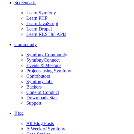
Screencasts
Learn Symfony
Learn PHP
Learn JavaScript
Learn Drupal
Learn RESTful APIs
Community
Symfony Community
SymfonyConnect
Events & Meetups
Projects using Symfony
Contributors
Symfony Jobs
Backers
Code of Conduct
Downloads Stats
Support
Blog
All Blog Posts
A Week of Symfony