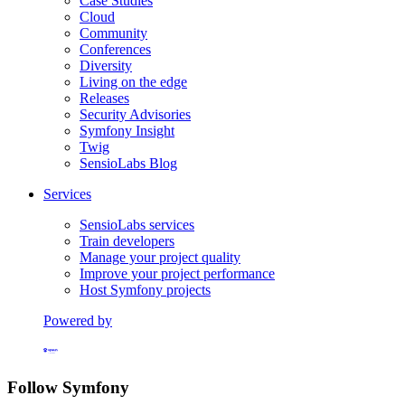
Case Studies
Cloud
Community
Conferences
Diversity
Living on the edge
Releases
Security Advisories
Symfony Insight
Twig
SensioLabs Blog
Services
SensioLabs services
Train developers
Manage your project quality
Improve your project performance
Host Symfony projects
Powered by
Formerly Platform.sh
Follow Symfony