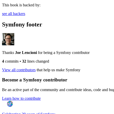
This book is backed by:
see all backers
Symfony footer
Thanks
Joe Lencioni
for being a Symfony contributor
4
commits
•
32
lines changed
View all contributors
that help us make Symfony
Become a Symfony contributor
Be an active part of the community and contribute ideas, code and b
Learn how to contribute