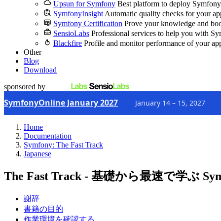
Upsun for Symfony
Best platform to deploy Symfony
SymfonyInsight
Automatic quality checks for your ap
Symfony Certification
Prove your knowledge and boo
SensioLabs
Professional services to help you with S
Blackfire
Profile and monitor performance of your ap
Other
Blog
Download
sponsored by
SymfonyOnline January 2027
January 14 – 15, 2027
Home
Documentation
Symfony: The Fast Track
Japanese
The Fast Track - 基礎から最速で学ぶ Sy
謝辞
書籍の目的
作業環境を確認する