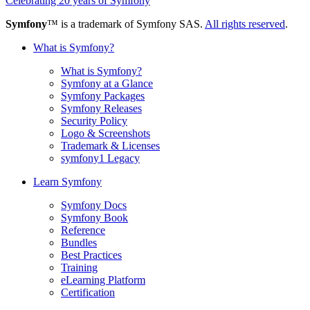
Celebrating 20 years of Symfony
Symfony
™ is a trademark of Symfony SAS.
All rights reserved
.
What is Symfony?
What is Symfony?
Symfony at a Glance
Symfony Packages
Symfony Releases
Security Policy
Logo & Screenshots
Trademark & Licenses
symfony1 Legacy
Learn Symfony
Symfony Docs
Symfony Book
Reference
Bundles
Best Practices
Training
eLearning Platform
Certification