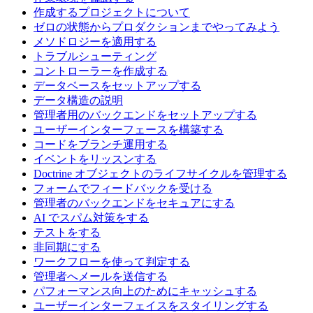
作成するプロジェクトについて
ゼロの状態からプロダクションまでやってみよう
メソドロジーを適用する
トラブルシューティング
コントローラーを作成する
データベースをセットアップする
データ構造の説明
管理者用のバックエンドをセットアップする
ユーザーインターフェースを構築する
コードをブランチ運用する
イベントをリッスンする
Doctrine オブジェクトのライフサイクルを管理する
フォームでフィードバックを受ける
管理者のバックエンドをセキュアにする
AI でスパム対策をする
テストをする
非同期にする
ワークフローを使って判定する
管理者へメールを送信する
パフォーマンス向上のためにキャッシュする
ユーザーインターフェイスをスタイリングする