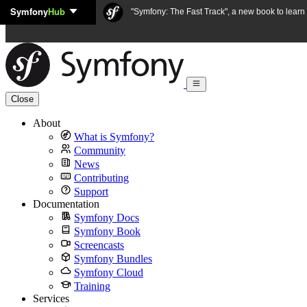
Symfony
Hub
Skip to content
"Symfony: The Fast Track", a new book to lear
Close
About
What is Symfony?
Community
News
Contributing
Support
Documentation
Symfony Docs
Symfony Book
Screencasts
Symfony Bundles
Symfony Cloud
Training
Services