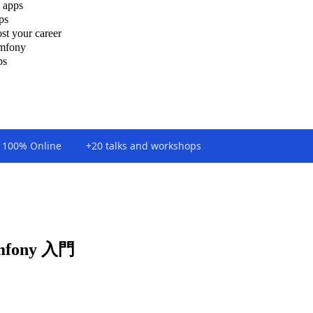
 apps
ps
st your career
ymfony
ps
100% Online
+20 talks and workshops
mfony 入門