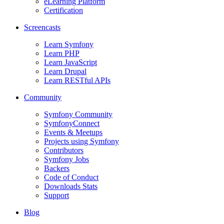
eLearning Platform
Certification
Screencasts
Learn Symfony
Learn PHP
Learn JavaScript
Learn Drupal
Learn RESTful APIs
Community
Symfony Community
SymfonyConnect
Events & Meetups
Projects using Symfony
Contributors
Symfony Jobs
Backers
Code of Conduct
Downloads Stats
Support
Blog