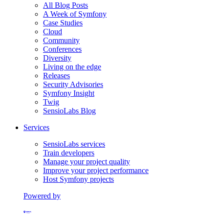
All Blog Posts
A Week of Symfony
Case Studies
Cloud
Community
Conferences
Diversity
Living on the edge
Releases
Security Advisories
Symfony Insight
Twig
SensioLabs Blog
Services
SensioLabs services
Train developers
Manage your project quality
Improve your project performance
Host Symfony projects
Powered by
Formerly Platform.sh