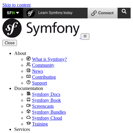
Skip to content
SF
H
Learn Symfony today
Connect
Close
About
What is Symfony?
Community
News
Contributing
Support
Documentation
Symfony Docs
Symfony Book
Screencasts
Symfony Bundles
Symfony Cloud
Training
Services