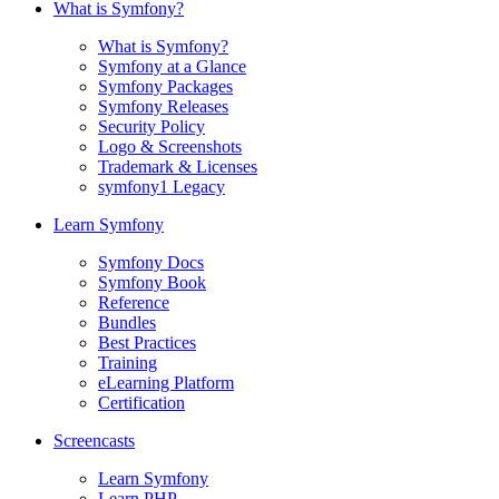
What is Symfony?
What is Symfony?
Symfony at a Glance
Symfony Packages
Symfony Releases
Security Policy
Logo & Screenshots
Trademark & Licenses
symfony1 Legacy
Learn Symfony
Symfony Docs
Symfony Book
Reference
Bundles
Best Practices
Training
eLearning Platform
Certification
Screencasts
Learn Symfony
Learn PHP