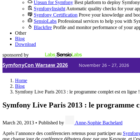
Upsun for Symfony
Best platform to deploy Symfony
SymfonyInsight
Automatic quality checks for your ap
Symfony Certification
Prove your knowledge and boo
SensioLabs
Professional services to help you with S
Blackfire
Profile and monitor performance of your ap
Other
Blog
Download
sponsored by
SymfonyCon Warsaw 2026
November 26 – 27, 2026
Home
Blog
Symfony Live Paris 2013 : le programme complet est en ligne !
Symfony Live Paris 2013 : le programme co
March 20, 2013
•
Published by
Anne-Sophie Bachelard
Après l’annonce des conférenciers retenus pour participer au
Symfony
que chaque jour de conférence débutera donc par une Keynote, et j’esp