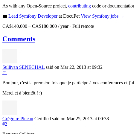
As with any Open-Source project,
contributing
code or documentation
💼
Lead Symfony Developer
at DocuPet
View
Symfony
jobs →
CA$140,000 – CA$180,000 / year
-
Full remote
Comments
Sullivan SENECHAL
said on Mar 22, 2013
at 09:32
#1
Bonjour, c'est la première fois que je participe à vos conférences et j
Merci et à bientôt ! :)
Grégoire Pineau
Certified
said on Mar 25, 2013
at 00:38
#2