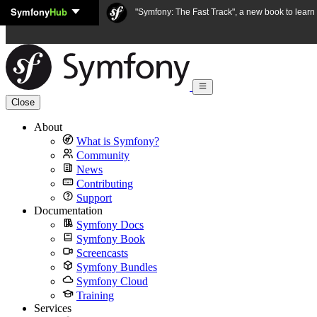
Symfony
Hub
Skip to content
"Symfony: The Fast Track", a new book to lear
Close
About
What is Symfony?
Community
News
Contributing
Support
Documentation
Symfony Docs
Symfony Book
Screencasts
Symfony Bundles
Symfony Cloud
Training
Services