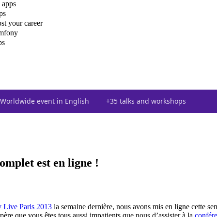
 apps
ps
st your career
ymfony
ps
Worldwide event in English
+35 talks and workshops
mplet est en ligne !
 Live Paris 2013
la semaine dernière, nous avons mis en ligne cette se
ère que vous êtes tous aussi impatients que nous d’assister à la
confér