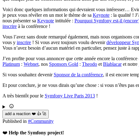
Voici donc quelques informations qui devraient vous intéresser… Evid
je peux vous révéler en un mot le thème de sa
Keynote
: la qualité ! 
nous présenter sa
Keynote
intitulée :
Pourquoi Symfony est-il (encore
inscrire
à la conférence !
Vous l’avez sans doute remarqué également, mais nous organisons co
vous y
inscrire
! Si vous avez toujours voulu devenir
développeur Sym
Vous n’avez besoin d’aucun matériel en particulier, pensez juste à rappo
J’en profite pour vous annoncer que cette année encore la conférence 
Platinum
:
Webnet
, nos
Sponsors Gold
:
Theodo
et
Blablacar
et notre
Si vous souhaitez devenir
Sponsor de la conférence
, il est encore te
Et pour conclure, je ne vous dirais qu’une chose : si vous n’êtes pas 
A très bientôt pour le
Symfony Live Paris 2013
!
add a reaction ❤️ 👍 🚀
Published in
#
Community
❤️
Help the Symfony project!