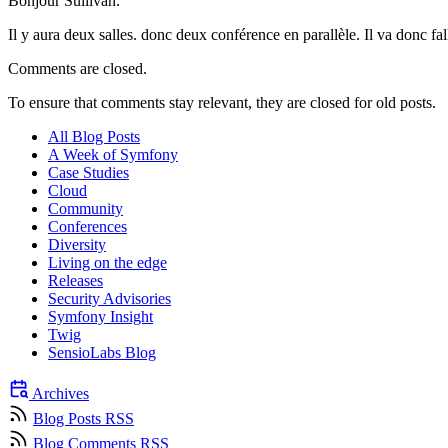
Bonjour Sullivan.
Il y aura deux salles. donc deux conférence en parallèle. Il va donc fall
Comments are closed.
To ensure that comments stay relevant, they are closed for old posts.
All Blog Posts
A Week of Symfony
Case Studies
Cloud
Community
Conferences
Diversity
Living on the edge
Releases
Security Advisories
Symfony Insight
Twig
SensioLabs Blog
Archives
Blog Posts RSS
Blog Comments RSS