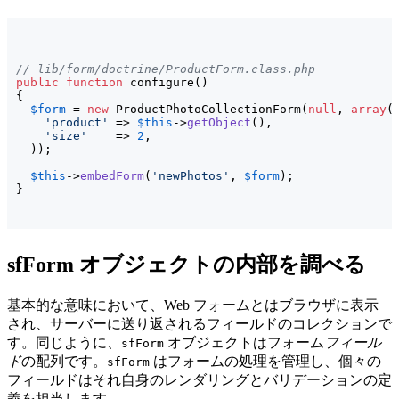
// lib/form/doctrine/ProductForm.class.php
public
function
 configure
(
)
{
$form
 = 
new
 ProductPhotoCollectionForm
(
null
, 
array
(
'product'
 => 
$this
->
getObject
(
)
,

'size'
    => 
2
,

)
)
;

$this
->
embedForm
(
'newPhotos'
, 
$form
)
}
sfForm オブジェクトの内部を調べる
基本的な意味において、Web フォームとはブラウザに表示
され、サーバーに送り返されるフィールドのコレクションで
す。同じように、
オブジェクトはフォーム
フィール
sfForm
ド
の配列です。
はフォームの処理を管理し、個々の
sfForm
フィールドはそれ自身のレンダリングとバリデーションの定
義を担当します。