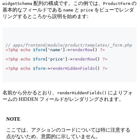
配列の構成です。この例では、
の
widgetSchema
ProductForm
基本的なフィールドである
と
をビューでレンダ
name
price
リングするところから説明を始めます:
// apps/frontend/module/product/templates/_form.php
<?php
echo
$form
[
'name'
]
->
renderRow
(
)
?>
<?php
echo
$form
[
'price'
]
->
renderRow
(
)
?>
<?php
echo
$form
->
renderHiddenFields
(
)
?>
名前から分かるとおり、
によりフォ
renderHiddenFields()
ームの HIDDEN フィールドがレンダリングされます。
NOTE
ここでは、アクションのコードについては特に注意する
点がないため、意図的に示していません。