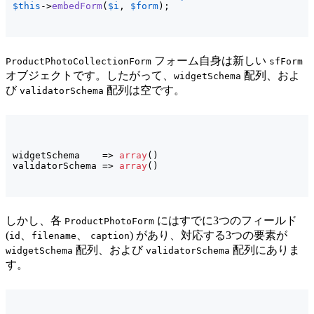
$this
->
embedForm
(
$i
, 
$form
)
;
フォーム自身は新しい
ProductPhotoCollectionForm
sfForm
オブジェクトです。したがって、
配列、およ
widgetSchema
び
配列は空です。
validatorSchema
widgetSchema    => 
array
(
)
validatorSchema => 
array
(
)
しかし、各
にはすでに3つのフィールド
ProductPhotoForm
(
、
、
) があり、対応する3つの要素が
id
filename
caption
配列、および
配列にありま
widgetSchema
validatorSchema
す。