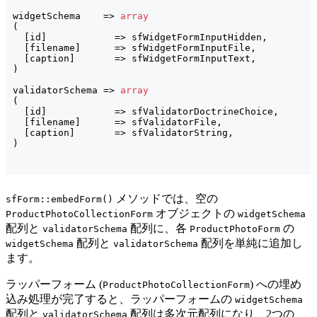
widgetSchema    => 
array
(
[
id
]
            => sfWidgetFormInputHidden,

[
filename
]
      => sfWidgetFormInputFile,

[
caption
]
)
validatorSchema => 
array
(
[
id
]
            => sfValidatorDoctrineChoice,

[
filename
]
      => sfValidatorFile,

[
caption
]
)
メソッドでは、空の
sfForm::embedForm()
オブジェクトの
ProductPhotoCollectionForm
widgetSchema
配列と
配列に、各
の
validatorSchema
ProductPhotoForm
配列と
配列を単純に追加し
widgetSchema
validatorSchema
ます。
ラッパーフォーム (
) への埋め
ProductPhotoCollectionForm
込み処理が完了すると、ラッパーフォームの
widgetSchema
配列と
配列は多次元配列になり、2つの
validatorSchema