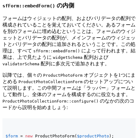
の内側
sfForm::embedForm()
フォームはウィジェットの配列、およびバリデータの配列で
構成されていることを覚えておいてください。あるフォーム
を別のフォームに埋め込むということは、フォームのウィジ
ェットとバリデータの配列が、メインフォームのウィジェッ
トとバリデータの配列に追加されるということです。この処
理は、すべて
によって行われます。結
sfForm::embedForm()
果は、上で見たように
配列および
widgetSchema
配列に多次元で追加されます。
validatorSchema
以降では、個々の
オブジェクトを1つにま
ProductPhotoForm
とめる
のセットアップについ
ProductPhotoCollectionForm
て説明します。この中間フォームは「ラッパー」フォームと
して動作し、全体のフォームを構成するのに役立ちます。
のなかの次のコ
ProductPhotoCollectionForm::configure()
ードから説明を始めましょう:
$form
 = 
new
 ProductPhotoForm
(
$productPhoto
)