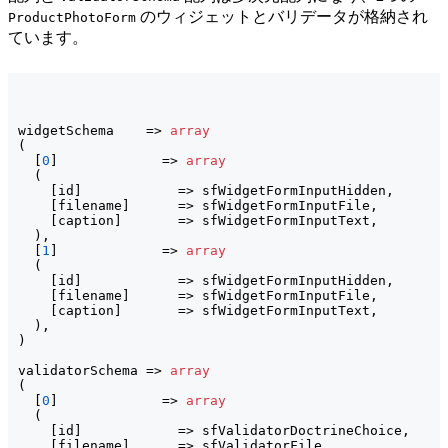
のウィジェットとバリデータが格納され
ProductPhotoForm
ています。
widgetSchema    => 
array
(
[
0
]
             => 
array
(
[
id
]
            => sfWidgetFormInputHidden,

[
filename
]
      => sfWidgetFormInputFile,

[
caption
]
       => sfWidgetFormInputText,

)
,

[
1
]
             => 
array
(
[
id
]
            => sfWidgetFormInputHidden,

[
filename
]
      => sfWidgetFormInputFile,

[
caption
]
       => sfWidgetFormInputText,

)
)
validatorSchema => 
array
(
[
0
]
             => 
array
(
[
id
]
            => sfValidatorDoctrineChoice,

[
filename
]
      => sfValidatorFile,
