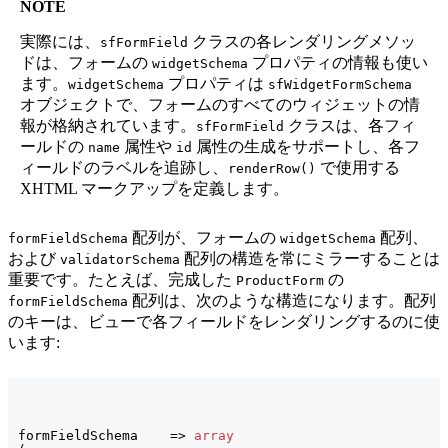
NOTE
実際には、
クラスの各レンダリングメソッ
sfFormField
ドは、フォームの
プロパティの情報も使い
widgetSchema
ます。
プロパティは
widgetSchema
sfWidgetFormSchema
オブジェクトで、フォームのすべてのウィジェットの情
報が格納されています。
クラスは、各フィ
sfFormField
ールドの
属性や
属性の生成をサポートし、各フ
name
id
ィールドのラベルを追跡し、
で使用する
renderRow()
XHTML マークアップを定義します。
配列が、フォームの
配列、
formFieldSchema
widgetSchema
および
配列の構造を常にミラーすることは
validatorSchema
重要です。たとえば、完成した
の
ProductForm
配列は、次のような構造になります。配列
formFieldSchema
のキーは、ビューで各フィールドをレンダリングするのに使
います:
formFieldSchema    => 
array