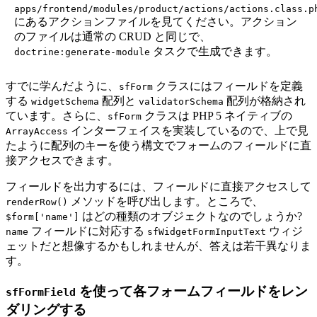
apps/frontend/modules/product/actions/actions.class.p
にあるアクションファイルを見てください。アクション
のファイルは通常の CRUD と同じで、
タスクで生成できます。
doctrine:generate-module
すでに学んだように、
クラスにはフィールドを定義
sfForm
する
配列と
配列が格納され
widgetSchema
validatorSchema
ています。さらに、
クラスは PHP 5 ネイティブの
sfForm
インターフェイスを実装しているので、上で見
ArrayAccess
たように配列のキーを使う構文でフォームのフィールドに直
接アクセスできます。
フィールドを出力するには、フィールドに直接アクセスして
メソッドを呼び出します。ところで、
renderRow()
はどの種類のオブジェクトなのでしょうか?
$form['name']
フィールドに対応する
ウィジ
name
sfWidgetFormInputText
ェットだと想像するかもしれませんが、答えは若干異なりま
す。
を使って各フォームフィールドをレン
sfFormField
ダリングする