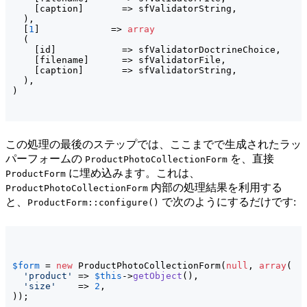
[
caption
]
       => sfValidatorString,

)
,

[
1
]
             => 
array
(
[
id
]
            => sfValidatorDoctrineChoice,

[
filename
]
      => sfValidatorFile,

[
caption
]
       => sfValidatorString,

)
)
この処理の最後のステップでは、ここまでで生成されたラッ
パーフォームの
を、直接
ProductPhotoCollectionForm
に埋め込みます。これは、
ProductForm
内部の処理結果を利用する
ProductPhotoCollectionForm
と、
で次のようにするだけです:
ProductForm::configure()
$form
 = 
new
 ProductPhotoCollectionForm
(
null
, 
array
(
'product'
 => 
$this
->
getObject
(
)
,

'size'
    => 
2
)
)
;
