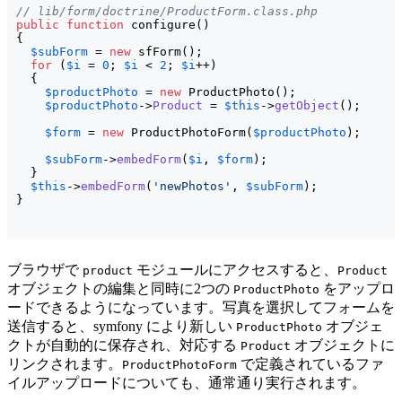
// lib/form/doctrine/ProductForm.class.php
public
function
 configure
(
)
{
$subForm
 = 
new
 sfForm
(
)
;

for
(
$i
 = 
0
; 
$i
 < 
2
; 
$i
++
)
{
$productPhoto
 = 
new
 ProductPhoto
(
)
;

$productPhoto
->
Product
 = 
$this
->
getObject
(
)
;

$form
 = 
new
 ProductPhotoForm
(
$productPhoto
)
;

$subForm
->
embedForm
(
$i
, 
$form
)
;

}
$this
->
embedForm
(
'newPhotos'
, 
$subForm
)
}
ブラウザで
モジュールにアクセスすると、
product
Product
オブジェクトの編集と同時に2つの
をアップロ
ProductPhoto
ードできるようになっています。写真を選択してフォームを
送信すると、symfony により新しい
オブジェ
ProductPhoto
クトが自動的に保存され、対応する
オブジェクトに
Product
リンクされます。
で定義されているファ
ProductPhotoForm
イルアップロードについても、通常通り実行されます。