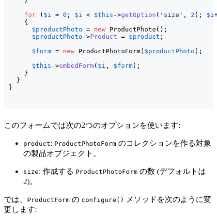
}
for
(
$i
 = 
0
; 
$i
 < 
$this
->
getOption
(
'size'
, 
2
)
; 
$i
{
$productPhoto
 = 
new
 ProductPhoto
(
)
;

$productPhoto
->
Product
 = 
$product
;

$form
 = 
new
 ProductPhotoForm
(
$productPhoto
)
;

$this
->
embedForm
(
$i
, 
$form
)
;

}
}
}
このフォームでは次の2つのオプションを使います:
:
のコレクションを作る対象
product
ProductPhotoForm
の製品オブジェクト。
: 作成する
の数 (デフォルトは
size
ProductPhotoForm
2)。
では、
の
メソッドを次のように変
ProductForm
configure()
更します: