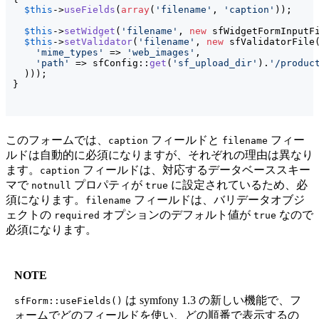
$this
->
useFields
(
array
(
'filename'
, 
'caption'
)
)
;

$this
->
setWidget
(
'filename'
, 
new
 sfWidgetFormInputF
$this
->
setValidator
(
'filename'
, 
new
 sfValidatorFile
'mime_types'
 => 
'web_images'
,

'path'
 => sfConfig::
get
(
'sf_upload_dir'
)
.
'/produc
)
)
)
}
このフォームでは、
フィールドと
フィー
caption
filename
ルドは自動的に必須になりますが、それぞれの理由は異なり
ます。
フィールドは、対応するデータベーススキー
caption
マで
プロパティが
に設定されているため、必
notnull
true
須になります。
フィールドは、バリデータオブジ
filename
ェクトの
オプションのデフォルト値が
なので
required
true
必須になります。
NOTE
は symfony 1.3 の新しい機能で、フ
sfForm::useFields()
ォームでどのフィールドを使い、どの順番で表示するの