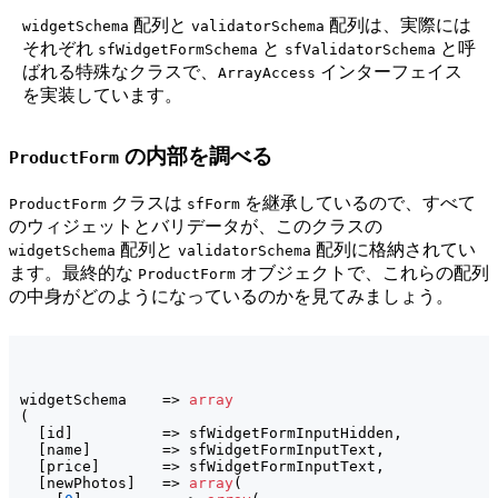
配列と
配列は、実際には
widgetSchema
validatorSchema
それぞれ
と
と呼
sfWidgetFormSchema
sfValidatorSchema
ばれる特殊なクラスで、
インターフェイス
ArrayAccess
を実装しています。
の内部を調べる
ProductForm
クラスは
を継承しているので、すべて
ProductForm
sfForm
のウィジェットとバリデータが、このクラスの
配列と
配列に格納されてい
widgetSchema
validatorSchema
ます。最終的な
オブジェクトで、これらの配列
ProductForm
の中身がどのようになっているのかを見てみましょう。
widgetSchema    => 
array
(
[
id
]
          => sfWidgetFormInputHidden,

[
name
]
        => sfWidgetFormInputText,

[
price
]
       => sfWidgetFormInputText,

[
newPhotos
]
   => 
array
(