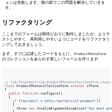
ョンは失敗します。後の節でこの問題を解決していきま
す。
リファクタリング
ここまでのフォームは期待どおりに動作しましたが、よりテ
ストしやすく、再利用しやすいようにコードをリファクタリ
ングしておきましょう。
まず、すでに記述したコードをもとに、
ProductPhotoForm
のコレクションをあらわす新しいフォームを作ります:
// lib/form/doctrine/ProductPhotoCollectionForm.class
class
 ProductPhotoCollectionForm 
extends
{
public
function
 configure
(
)
{
if
(
!
$product
 = 
$this
->
getOption
(
'product'
)
)
{
      throw 
new
 InvalidArgumentException
(
'You must pr