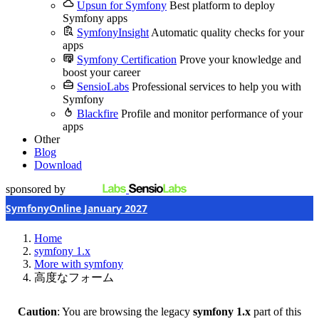
Upsun for Symfony
Best platform to deploy
Symfony apps
SymfonyInsight
Automatic quality checks for your
apps
Symfony Certification
Prove your knowledge and
boost your career
SensioLabs
Professional services to help you with
Symfony
Blackfire
Profile and monitor performance of your
apps
Other
Blog
Download
sponsored by
SymfonyOnline January 2027
Home
symfony 1.x
More with symfony
高度なフォーム
Caution
: You are browsing the legacy
symfony 1.x
part of this