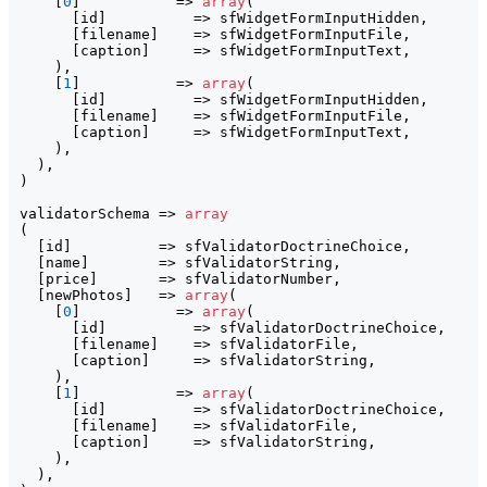
[
0
]
           => 
array
(
[
id
]
          => sfWidgetFormInputHidden,

[
filename
]
    => sfWidgetFormInputFile,

[
caption
]
     => sfWidgetFormInputText,

)
,

[
1
]
           => 
array
(
[
id
]
          => sfWidgetFormInputHidden,

[
filename
]
    => sfWidgetFormInputFile,

[
caption
]
     => sfWidgetFormInputText,

)
,

)
)
validatorSchema => 
array
(
[
id
]
          => sfValidatorDoctrineChoice,

[
name
]
        => sfValidatorString,

[
price
]
       => sfValidatorNumber,

[
newPhotos
]
   => 
array
(
[
0
]
           => 
array
(
[
id
]
          => sfValidatorDoctrineChoice,

[
filename
]
    => sfValidatorFile,

[
caption
]
     => sfValidatorString,

)
,

[
1
]
           => 
array
(
[
id
]
          => sfValidatorDoctrineChoice,

[
filename
]
    => sfValidatorFile,

[
caption
]
     => sfValidatorString,

)
,

)