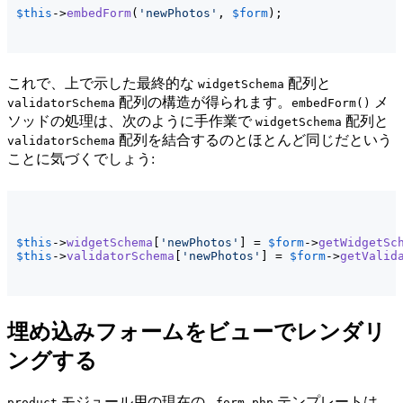
$this
->
embedForm
(
'newPhotos'
, 
$form
)
;
これで、上で示した最終的な
配列と
widgetSchema
配列の構造が得られます。
メ
validatorSchema
embedForm()
ソッドの処理は、次のように手作業で
配列と
widgetSchema
配列を結合するのとほとんど同じだという
validatorSchema
ことに気づくでしょう:
$this
->
widgetSchema
[
'newPhotos'
]
 = 
$form
->
getWidgetSc
$this
->
validatorSchema
[
'newPhotos'
]
 = 
$form
->
getValid
埋め込みフォームをビューでレンダリ
ングする
モジュール用の現在の
テンプレートは、
product
_form.php