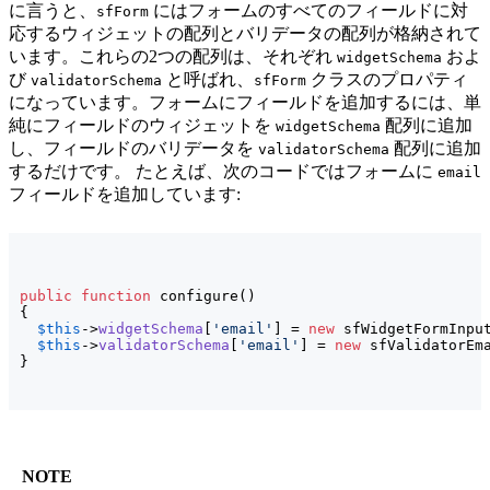
に言うと、
にはフォームのすべてのフィールドに対
sfForm
応するウィジェットの配列とバリデータの配列が格納されて
います。これらの2つの配列は、それぞれ
およ
widgetSchema
び
と呼ばれ、
クラスのプロパティ
validatorSchema
sfForm
になっています。フォームにフィールドを追加するには、単
純にフィールドのウィジェットを
配列に追加
widgetSchema
し、フィールドのバリデータを
配列に追加
validatorSchema
するだけです。 たとえば、次のコードではフォームに
email
フィールドを追加しています:
public
function
 configure
(
)
{
$this
->
widgetSchema
[
'email'
]
 = 
new
 sfWidgetFormInpu
$this
->
validatorSchema
[
'email'
]
 = 
new
 sfValidatorEm
}
NOTE