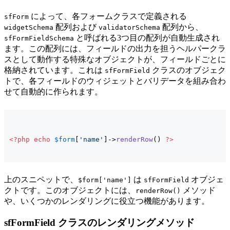
によって、各フォームクラスで定義される
sfForm
配列および
配列から、
widgetSchema
validatorSchema
と呼ばれる3つ目の配列が自動生成され
sfFormFieldSchema
ます。この配列には、フィールドの出力を担うヘルパークラ
スとして動作する特殊なオブジェクトが、フィールドごとに
格納されています。これは
クラスのオブジェク
sfFormField
トで、各フィールドのウィジェットとバリデータを組み合わ
せて自動的に作られます。
<?php
echo
$form
[
'name'
]
->
renderRow
(
)
?>
上のスニペットで、
は
オブジェ
$form['name']
sfFormField
クトです。このオブジェクトには、
メソッド
renderRow()
や、いくつかのレンダリングに役立つ機能があります。
sfFormField クラスのレンダリングメソッド