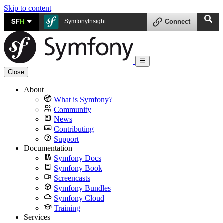
Skip to content
SF
H
SymfonyInsight
Connect
Close
About
What is Symfony?
Community
News
Contributing
Support
Documentation
Symfony Docs
Symfony Book
Screencasts
Symfony Bundles
Symfony Cloud
Training
Services