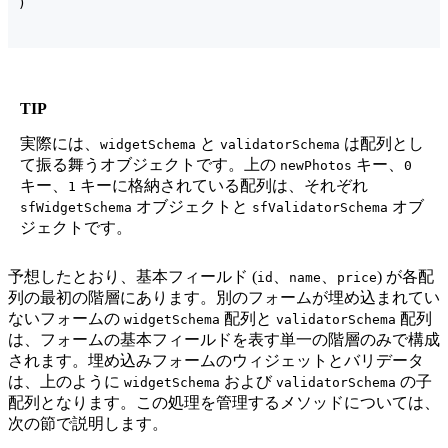
)
TIP
実際には、
と
は配列とし
widgetSchema
validatorSchema
て振る舞うオブジェクトです。上の
キー、
newPhotos
0
キー、
キーに格納されている配列は、それぞれ
1
オブジェクトと
オブ
sfWidgetSchema
sfValidatorSchema
ジェクトです。
予想したとおり、基本フィールド (
、
、
) が各配
id
name
price
列の最初の階層にあります。別のフォームが埋め込まれてい
ないフォームの
配列と
配列
widgetSchema
validatorSchema
は、フォームの基本フィールドを表す単一の階層のみで構成
されます。埋め込みフォームのウィジェットとバリデータ
は、上のように
および
の子
widgetSchema
validatorSchema
配列となります。この処理を管理するメソッドについては、
次の節で説明します。