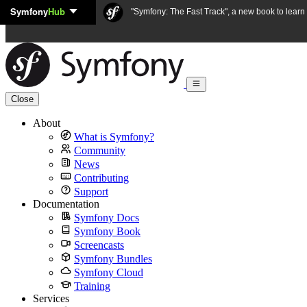
Symfony
Hub
Skip to content
"Symfony: The Fast Track", a new book to lear
Close
About
What is Symfony?
Community
News
Contributing
Support
Documentation
Symfony Docs
Symfony Book
Screencasts
Symfony Bundles
Symfony Cloud
Training
Services