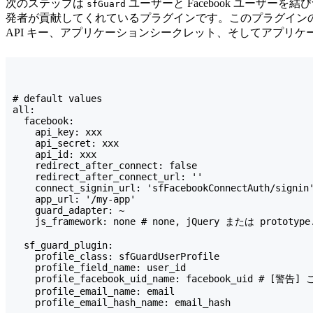
次のステップは
ユーザーと Facebook ユーザー
sfGuard
発者が貢献してくれているプラグインです。このプラグイン
API キー、アプリケーションシークレット、そしてアプリケーシ
# default values

all:

  facebook:

    api_key: xxx

    api_secret: xxx

    api_id: xxx

    redirect_after_connect: false

    redirect_after_connect_url: ''

    connect_signin_url: 'sfFacebookConnectAuth/signin'
    app_url: '/my-app'

    guard_adapter: ~

    js_framework: none # none, jQuery または prototype.
  sf_guard_plugin:

    profile_class: sfGuardUserProfile

    profile_field_name: user_id

    profile_facebook_uid_name: facebook_uid #
    profile_email_name: email

    profile_email_hash_name: email_hash
