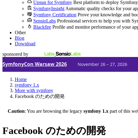
Upsun for Symfony
Best platform to deploy Symfony
SymfonyInsight
Automatic quality checks for your ap
Symfony Certification
Prove your knowledge and boo
SensioLabs
Professional services to help you with S
Blackfire
Profile and monitor performance of your ap
Other
Blog
Download
sponsored by
SymfonyCon Warsaw 2026
November 26 – 27, 2026
Home
symfony 1.x
More with symfony
Facebook のための開発
Caution
: You are browsing the legacy
symfony 1.x
part of this we
Facebook のための開発