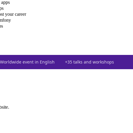
 apps
ps
st your career
ymfony
ps
Worldwide event in English
+35 talks and workshops
bsite.