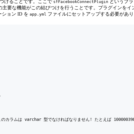
を結びつけることです。ここで
というプラグ
sfFacebookConnectPlugin
の主要な機能がこの結びつけを行うことです。プラグインをイ
ョン ID を
ファイルにセットアップする必要があり
app.yml




 [警告] このカラムは varchar 型でなければなりません! たとえば 10000039