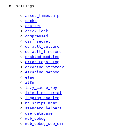
.settings
asset_timestamp
cache
charset
check_lock
compressed
csrf_secret
default_culture
default_timezone
enabled_modules
error_reporting
escaping_strategy
escaping_method
etag
i18n
lazy_cache_key
file_link_format
logging_enabled
no_script_name
standard_helpers
use_database
web_debug
web_debug_web_dir