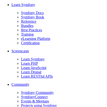
Learn Symfony
Symfony Docs
Symfony Book
Reference
Bundles
Best Practices
Training
eLearning Platform
Certification
Screencasts
Learn Symfony
Learn PHP
Learn JavaScript
Learn Drupal
Learn RESTful APIs
Community
Symfony Community
SymfonyConnect
Events & Meetups
Projects using Symfony