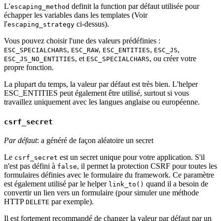
L'
definit la function par défaut utilisée pour
escaping_method
échapper les variables dans les templates (Voir
l'
ci-dessus).
escaping_strategy
Vous pouvez choisir l'une des valeurs prédéfinies :
,
,
,
,
ESC_SPECIALCHARS
ESC_RAW
ESC_ENTITIES
ESC_JS
, et
, ou créer votre
ESC_JS_NO_ENTITIES
ESC_SPECIALCHARS
propre fonction.
La plupart du temps, la valeur par défaut est très bien. L'helper
ESC_ENTITIES peut également être utilisé, surtout si vous
travaillez uniquement avec les langues anglaise ou européenne.
csrf_secret
Par défaut
: a généré de façon aléatoire un secret
Le
est un secret unique pour votre application. S'il
csrf_secret
n'est pas défini à
, il permet la protection CSRF pour toutes les
false
formulaires définies avec le formulaire du framework. Ce paramètre
est également utilisé par le helper
quand il a besoin de
link_to()
convertir un lien vers un formulaire (pour simuler une méthode
HTTP
par exemple).
DELETE
Il est fortement recommandé de changer la valeur par défaut par un