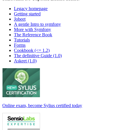
Legacy homepage
Getting started
Jobeet
A gentle Intro to symfony
More with Symfony
The Reference Book
Tutorials
Forms
Cookbook (<= 1.2)
The definitive Guide (1.0)
Askeet (1.0)
Online exam, become Sylius certified today