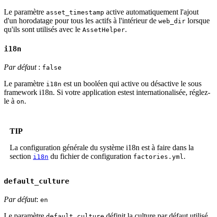
Le paramètre
active automatiquement l'ajout
asset_timestamp
d'un horodatage pour tous les actifs à l'intérieur de
lorsque
web_dir
qu'ils sont utilisés avec le
.
AssetHelper
i18n
Par défaut
:
false
Le paramètre
est un booléen qui active ou désactive le sous
i18n
framework i18n. Si votre application estest internationalisée, réglez-
le à
.
on
TIP
La configuration générale du système i18n est à faire dans la
section
du fichier de configuration
.
i18n
factories.yml
default_culture
Par défaut
:
en
Le paramètre
définit la culture par défaut utilisé
default_culture