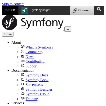
Skip to content
SF
H
SymfonyInsight
Connect
Close
About
What is Symfony?
Community
News
Contributing
Support
Documentation
Symfony Docs
Symfony Book
Screencasts
Symfony Bundles
Symfony Cloud
Training
Services