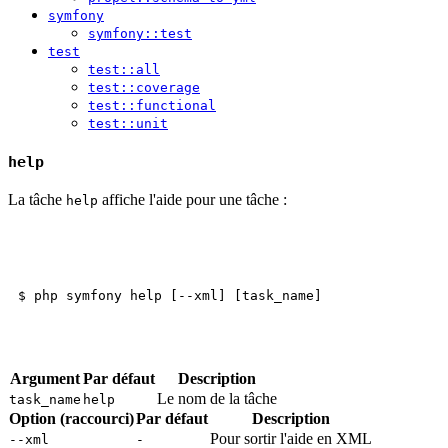
symfony
symfony::test
test
test::all
test::coverage
test::functional
test::unit
help
La tâche
affiche l'aide pour une tâche :
help
Argument
Par défaut
Description
Le nom de la tâche
task_name
help
Option (raccourci)
Par défaut
Description
Pour sortir l'aide en XML
--xml
-