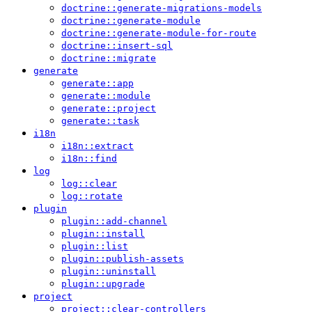
doctrine::generate-migrations-models
doctrine::generate-module
doctrine::generate-module-for-route
doctrine::insert-sql
doctrine::migrate
generate
generate::app
generate::module
generate::project
generate::task
i18n
i18n::extract
i18n::find
log
log::clear
log::rotate
plugin
plugin::add-channel
plugin::install
plugin::list
plugin::publish-assets
plugin::uninstall
plugin::upgrade
project
project::clear-controllers