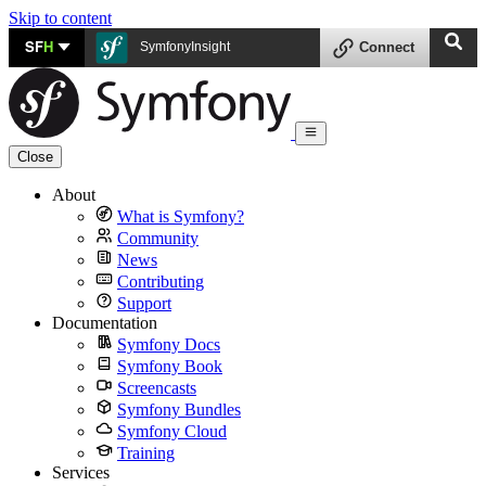
Skip to content
SF
H
SymfonyInsight
Connect
Close
About
What is Symfony?
Community
News
Contributing
Support
Documentation
Symfony Docs
Symfony Book
Screencasts
Symfony Bundles
Symfony Cloud
Training
Services