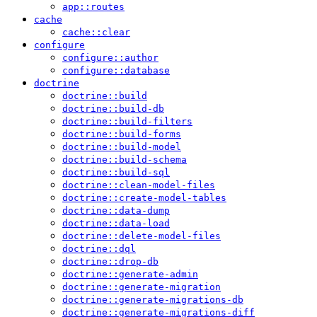
app::routes
cache
cache::clear
configure
configure::author
configure::database
doctrine
doctrine::build
doctrine::build-db
doctrine::build-filters
doctrine::build-forms
doctrine::build-model
doctrine::build-schema
doctrine::build-sql
doctrine::clean-model-files
doctrine::create-model-tables
doctrine::data-dump
doctrine::data-load
doctrine::delete-model-files
doctrine::dql
doctrine::drop-db
doctrine::generate-admin
doctrine::generate-migration
doctrine::generate-migrations-db
doctrine::generate-migrations-diff