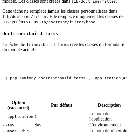
modèle. Les classes sont créées dans
.
lib/doctrine/filter
Cette tâche ne remplace jamais les classes personnalisées dans
. Elle remplace uniquement les classes de
lib/doctrine/filter
base générées dans
.
lib/doctrine/filter/base
doctrine::build-forms
La tâche
crée les classes du formulaire
doctrine::build-forms
du modèle actuel :
Option
Par défaut
Description
(raccourci)
Le nom de
--application
1
l'application
L'environnement
--env
dev
Le nom du répertoire
--model-dir-