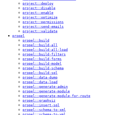
project::deploy
project::disable
project::enable
project::optimize
project::permissions
project::send-emails
project::validate
propel
propel::build
propel::build-all
propel::build-all-load
propel::build-filters
propel::build-forms
propel::build-model
propel::build-schema
propel::build-sql
propel::data-dump
propel::data-load
propel::generate-admin
propel::generate-module
propel::generate-module-for-route
propel::graphviz
propel::insert-sql
propel::schema-to-xml
propel::schema-to-yml