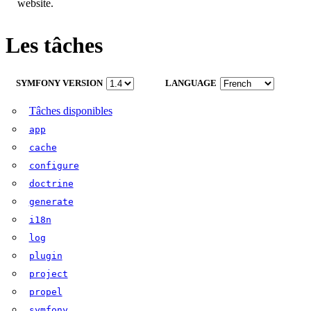
website.
Les tâches
SYMFONY VERSION
LANGUAGE
Tâches disponibles
app
cache
configure
doctrine
generate
i18n
log
plugin
project
propel
symfony